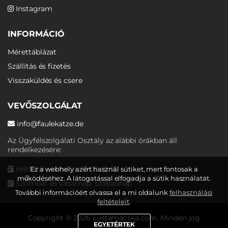
Instagram
INFORMÁCIÓ
Mérettáblázat
Szállítás és fizetés
Visszaküldés és csere
VEVŐSZOLGÁLAT
info@faulekatze.de
Az Ügyfélszolgálati Osztály az alábbi órákban áll
rendelkezésére:
Hétfőtől péntekig: 10:00-19:00
Ez a webhely azért használ sütiket, mert fontosak a
működéséhez. A látogatással elfogadja a sütik használatát.
Szombat és vasárnap: szabadnap
További információért olvassa el a mi oldalunk
felhasználási
feltételeit
.
Copyright © 2026 Lustamacska.com. Minden jog
EGYETÉRTEK
fenntartva.