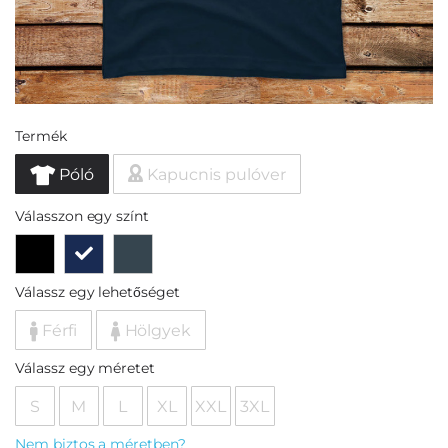
Termék
Póló
Kapucnis pulóver
Válasszon egy színt
Válassz egy lehetőséget
Férfi
Hölgyek
Válassz egy méretet
S
M
L
XL
XXL
3XL
Nem biztos a méretben?