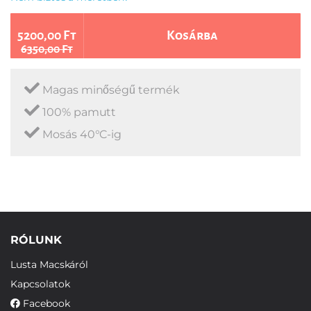
5200,00 Ft
Kosárba
6350,00 Ft
Magas minőségű termék
100% pamutt
Mosás 40°C-ig
RÓLUNK
Lusta Macskáról
Kapcsolatok
Facebook