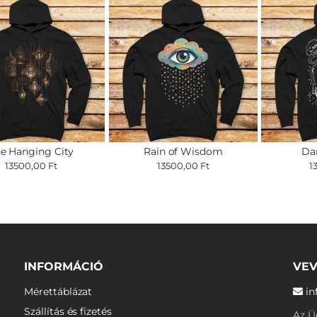
e Hanging City
Rain of Wisdom
Da
13500,00 Ft
13500,00 Ft
1
INFORMÁCIÓ
VEV
Mérettáblázat
in
Szállítás és fizetés
Az Üg