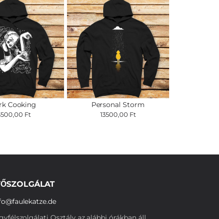
rk Cooking
Personal Storm
3500,00 Ft
13500,00 Ft
ŐSZOLGÁLAT
fo@faulekatze.de
yfélszolgálati Osztály az alábbi órákban áll