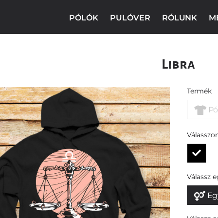
PÓLÓK
PULÓVER
RÓLUNK
M
Libra
Termék
Pó
Válasszon
Válassz 
Eg