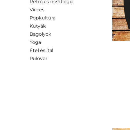
Retró és nosztalgia
Vicces
Popkultúra
Kutyák
Bagolyok
Yoga
Étel és ital
Pulóver