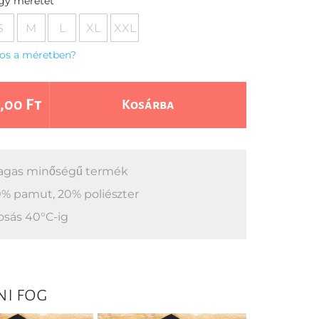
egy méretet
S
M
L
XL
XXL
os a méretben?
,00 Ft
Kosárba
gas minőségű termék
% pamut, 20% poliészter
sás 40°C-ig
ni fog