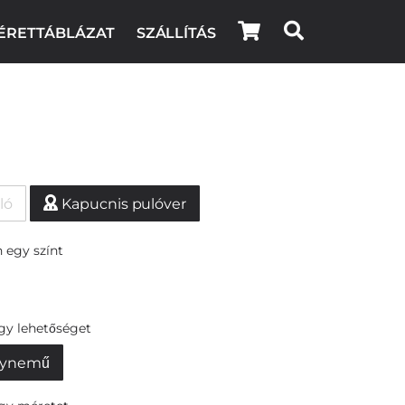
ÉRETTÁBLÁZAT
SZÁLLÍTÁS
ló
Kapucnis pulóver
 egy színt
egy lehetőséget
ynemű