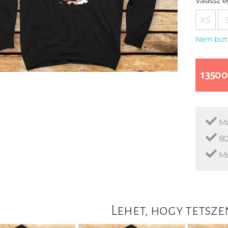
Válassz 
XS
Nem bizt
13500
Ma
80
Mo
Lehet, hogy tetsze