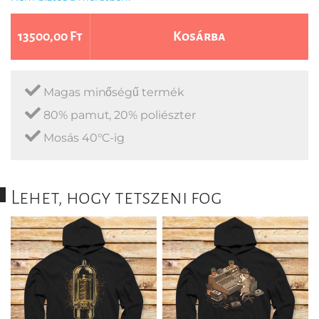
13500,00 Ft
Kosárba
Magas minőségű termék
80% pamut, 20% poliészter
Mosás 40°C-ig
Lehet, hogy tetszeni fog