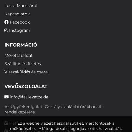
Lusta Macskáról
Kapcsolatok
Facebook
Instagram
INFORMÁCIÓ
Mérettáblázat
Szállítás és fizetés
Visszaküldés és csere
VEVŐSZOLGÁLAT
info@faulekatze.de
Az Ügyfélszolgálati Osztály az alábbi órákban áll
rendelkezésére:
Hétfőtől péntekig: 10:00-19:00
Ez a webhely azért használ sütiket, mert fontosak a
működéséhez. A látogatással elfogadja a sütik használatát.
Szombat és vasárnap: szabadnap