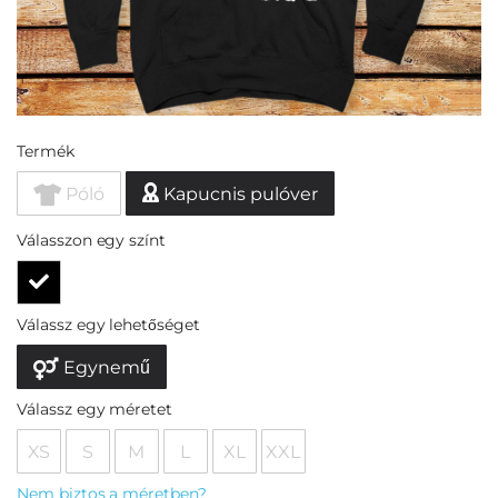
Termék
Póló
Kapucnis pulóver
Válasszon egy színt
Válassz egy lehetőséget
Egynemű
Válassz egy méretet
XS
S
M
L
XL
XXL
Nem biztos a méretben?