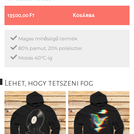
13500,00 Ft
Kosárba
Magas minőségű termék
80% pamut, 20% poliészter
Mosás 40°C-ig
Lehet, hogy tetszeni fog