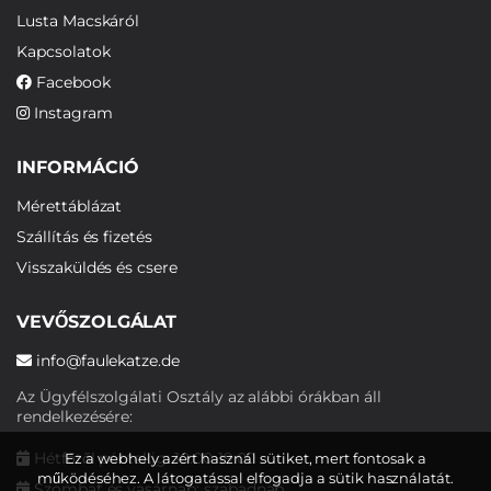
Lusta Macskáról
Kapcsolatok
Facebook
Instagram
INFORMÁCIÓ
Mérettáblázat
Szállítás és fizetés
Visszaküldés és csere
VEVŐSZOLGÁLAT
info@faulekatze.de
Az Ügyfélszolgálati Osztály az alábbi órákban áll
rendelkezésére:
Hétfőtől péntekig: 10:00-19:00
Ez a webhely azért használ sütiket, mert fontosak a
működéséhez. A látogatással elfogadja a sütik használatát.
Szombat és vasárnap: szabadnap