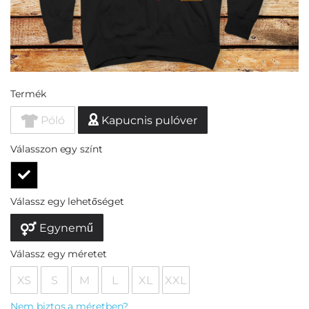
Termék
Póló
Kapucnis pulóver
Válasszon egy színt
Válassz egy lehetőséget
Egynemű
Válassz egy méretet
XS
S
M
L
XL
XXL
Nem biztos a méretben?