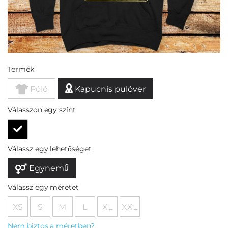
Termék
Póló
Kapucnis pulóver
Válasszon egy színt
Válassz egy lehetőséget
Egynemű
Válassz egy méretet
XS
S
M
L
XL
XXL
Nem biztos a méretben?