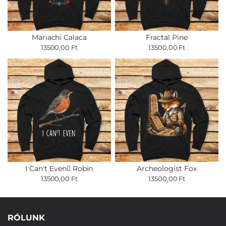
Mariachi Calaca
Fractal Pine
13500,00 Ft
13500,00 Ft
I Can't Even Robin
Archeologist Fox
13500,00 Ft
13500,00 Ft
RÓLUNK