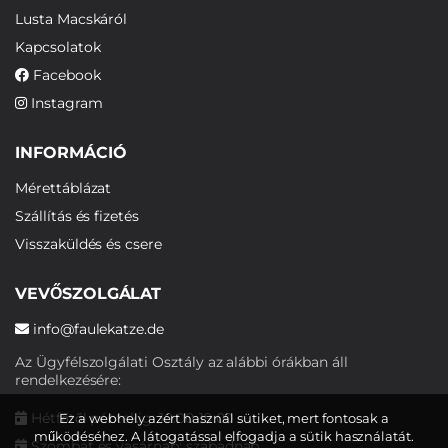
Lusta Macskáról
Kapcsolatok
Facebook
Instagram
INFORMÁCIÓ
Mérettáblázat
Szállítás és fizetés
Visszaküldés és csere
VEVŐSZOLGÁLAT
info@faulekatze.de
Az Ügyfélszolgálati Osztály az alábbi órákban áll
rendelkezésére:
Hétfőtől péntekig: 10:00-19:00
Ez a webhely azért használ sütiket, mert fontosak a
működéséhez. A látogatással elfogadja a sütik használatát.
Szombat és vasárnap: szabadnap