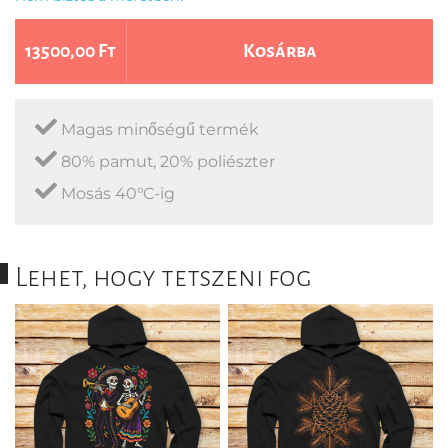
13500,00 Ft
Kosárba
Magas minőségű termék
80% pamut, 20% poliészter
Mosás 40°C-ig
Lehet, hogy tetszeni fog