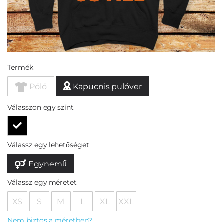
Termék
Póló
Kapucnis pulóver
Válasszon egy színt
Válassz egy lehetőséget
Egynemű
Válassz egy méretet
XS
S
M
L
XL
XXL
Nem biztos a méretben?