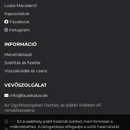
Lusta Macskáról
Kapcsolatok
Facebook
Instagram
INFORMÁCIÓ
Mérettáblázat
Szállítás és fizetés
Visszaküldés és csere
VEVŐSZOLGÁLAT
info@faulekatze.de
Az Ügyfélszolgálati Osztály az alábbi órákban áll
rendelkezésére:
Hétfőtől péntekig: 10:00-19:00
Ez a webhely azért használ sütiket, mert fontosak a
működéséhez. A látogatással elfogadja a sütik használatát.
Szombat és vasárnap: szabadnap