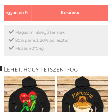
13500,00 Ft
Kosárba
Magas minőségű termék
80% pamut, 20% poliészter
Mosás 40°C-ig
Lehet, hogy tetszeni fog