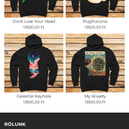
Dont Lose Your Head
PugPuccino
13500,00 Ft
13500,00 Ft
Celestial Keyhole
My Anxiety
13500,00 Ft
13500,00 Ft
RÓLUNK