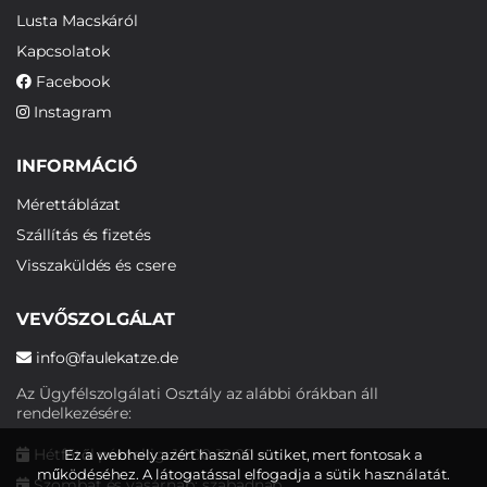
Lusta Macskáról
Kapcsolatok
Facebook
Instagram
INFORMÁCIÓ
Mérettáblázat
Szállítás és fizetés
Visszaküldés és csere
VEVŐSZOLGÁLAT
info@faulekatze.de
Az Ügyfélszolgálati Osztály az alábbi órákban áll
rendelkezésére:
Hétfőtől péntekig: 10:00-19:00
Ez a webhely azért használ sütiket, mert fontosak a
működéséhez. A látogatással elfogadja a sütik használatát.
Szombat és vasárnap: szabadnap