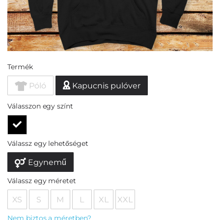
Termék
Póló
Kapucnis pulóver
Válasszon egy színt
Válassz egy lehetőséget
Egynemű
Válassz egy méretet
XS
S
M
L
XL
XXL
Nem biztos a méretben?