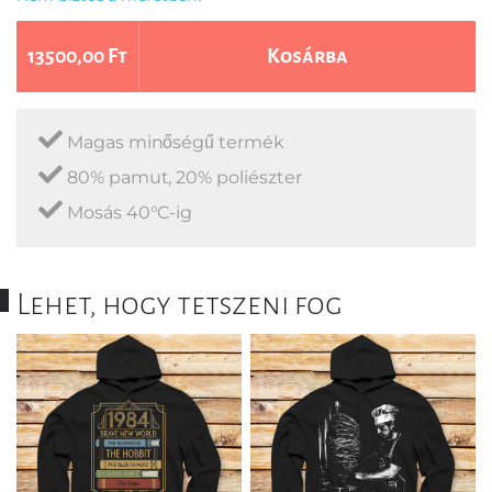
13500,00 Ft
Kosárba
Magas minőségű termék
80% pamut, 20% poliészter
Mosás 40°C-ig
Lehet, hogy tetszeni fog