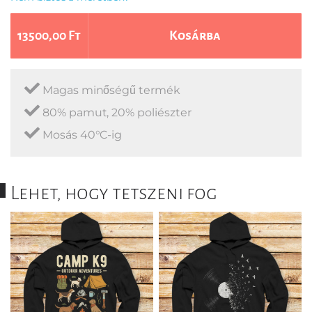
13500,00 Ft
Kosárba
Magas minőségű termék
80% pamut, 20% poliészter
Mosás 40°C-ig
Lehet, hogy tetszeni fog