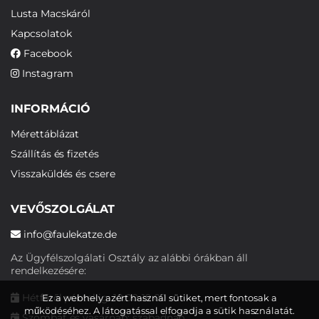
Lusta Macskáról
Kapcsolatok
Facebook
Instagram
INFORMÁCIÓ
Mérettáblázat
Szállítás és fizetés
Visszaküldés és csere
VEVŐSZOLGÁLAT
info@faulekatze.de
Az Ügyfélszolgálati Osztály az alábbi órákban áll
rendelkezésére:
Hétfőtől péntekig: 10:00-19:00
Ez a webhely azért használ sütiket, mert fontosak a
működéséhez. A látogatással elfogadja a sütik használatát.
Szombat és vasárnap: szabadnap