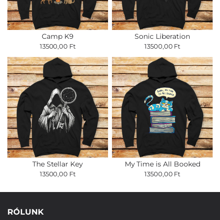
Camp K9
Sonic Liberation
13500,00 Ft
13500,00 Ft
The Stellar Key
My Time is All Booked
13500,00 Ft
13500,00 Ft
RÓLUNK