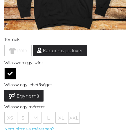
Termék
Póló
Kapucnis pulóver
Válasszon egy színt
Válassz egy lehetőséget
Egynemű
Válassz egy méretet
XS
S
M
L
XL
XXL
Nem biztos a méretben?