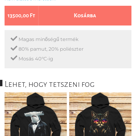
13500,00 Ft
Kosárba
Magas minőségű termék
80% pamut, 20% poliészter
Mosás 40°C-ig
Lehet, hogy tetszeni fog