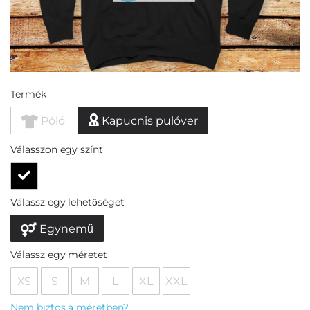
Termék
Póló
Kapucnis pulóver
Válasszon egy színt
Válassz egy lehetőséget
Egynemű
Válassz egy méretet
XS
S
M
L
XL
XXL
Nem biztos a méretben?