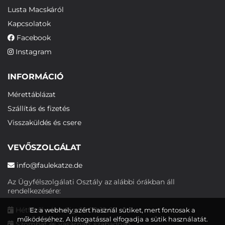
Lusta Macskáról
Kapcsolatok
Facebook
Instagram
INFORMÁCIÓ
Mérettáblázat
Szállítás és fizetés
Visszaküldés és csere
VEVŐSZOLGÁLAT
info@faulekatze.de
Az Ügyfélszolgálati Osztály az alábbi órákban áll
rendelkezésére:
Hétfőtől péntekig: 10:00-19:00
Ez a webhely azért használ sütiket, mert fontosak a
működéséhez. A látogatással elfogadja a sütik használatát.
Szombat és vasárnap: szabadnap