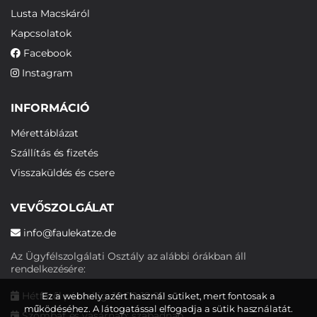
Lusta Macskáról
Kapcsolatok
Facebook
Instagram
INFORMÁCIÓ
Mérettáblázat
Szállítás és fizetés
Visszaküldés és csere
VEVŐSZOLGÁLAT
info@faulekatze.de
Az Ügyfélszolgálati Osztály az alábbi órákban áll
rendelkezésére:
Hétfőtől péntekig: 10:00-19:00
Ez a webhely azért használ sütiket, mert fontosak a
működéséhez. A látogatással elfogadja a sütik használatát.
Szombat és vasárnap: szabadnap