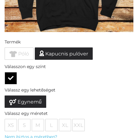
Termék
Póló
Kapucnis pulóver
Válasszon egy színt
Válassz egy lehetőséget
Egynemű
Válassz egy méretet
XS
S
M
L
XL
XXL
Nem biztos a méretben?