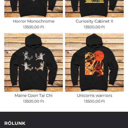
Horror Monochrome
Curiosity Cabinet II
13500,00 Ft
13500,00 Ft
Maine Coon Tai Chi
Unicorns warriors
13500,00 Ft
13500,00 Ft
RÓLUNK