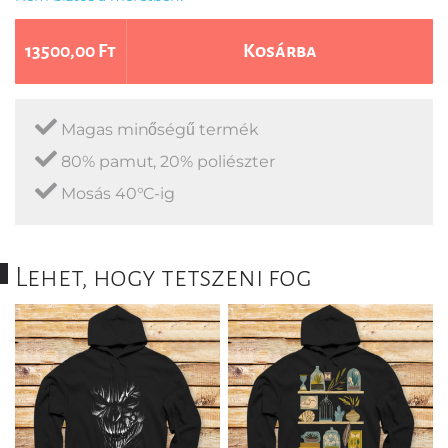
13500,00 Ft
Kosárba
Magas minőségű termék
80% pamut, 20% poliészter
Mosás 40°C-ig
Lehet, hogy tetszeni fog