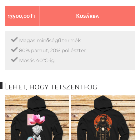
13500,00 Ft
Kosárba
Magas minőségű termék
80% pamut, 20% poliészter
Mosás 40°C-ig
Lehet, hogy tetszeni fog