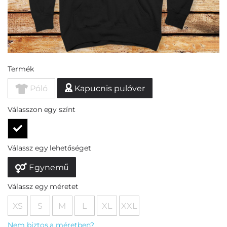
Termék
Póló
Kapucnis pulóver
Válasszon egy színt
Válassz egy lehetőséget
Egynemű
Válassz egy méretet
XS
S
M
L
XL
XXL
Nem biztos a méretben?