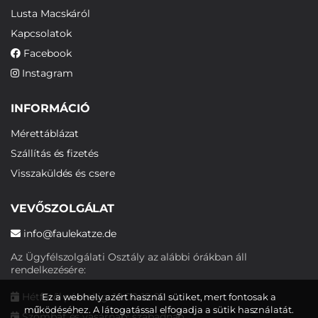
Lusta Macskáról
Kapcsolatok
Facebook
Instagram
INFORMÁCIÓ
Mérettáblázat
Szállítás és fizetés
Visszaküldés és csere
VEVŐSZOLGÁLAT
info@faulekatze.de
Az Ügyfélszolgálati Osztály az alábbi órákban áll
rendelkezésére:
Hétfőtől péntekig: 10:00-19:00
Ez a webhely azért használ sütiket, mert fontosak a
működéséhez. A látogatással elfogadja a sütik használatát.
Szombat és vasárnap: szabadnap