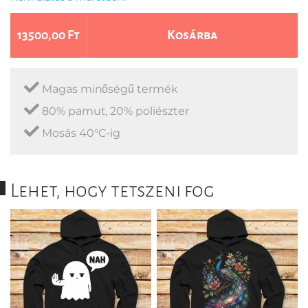
13500,00 Ft
Kosárba
Magas minőségű termék
80% pamut, 20% poliészter
Mosás 40°C-ig
Lehet, hogy tetszeni fog