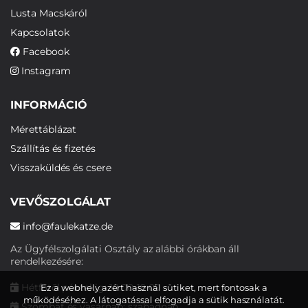
Lusta Macskáról
Kapcsolatok
Facebook
Instagram
INFORMÁCIÓ
Mérettáblázat
Szállítás és fizetés
Visszaküldés és csere
VEVŐSZOLGÁLAT
info@faulekatze.de
Az Ügyfélszolgálati Osztály az alábbi órákban áll
rendelkezésére:
Hétfőtől péntekig: 10:00-19:00
Ez a webhely azért használ sütiket, mert fontosak a
működéséhez. A látogatással elfogadja a sütik használatát.
Szombat és vasárnap: szabadnap