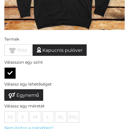
Termék
Póló
Kapucnis pulóver
Válasszon egy színt
Válassz egy lehetőséget
Egynemű
Válassz egy méretet
XS
S
M
L
XL
XXL
Nem biztos a méretben?