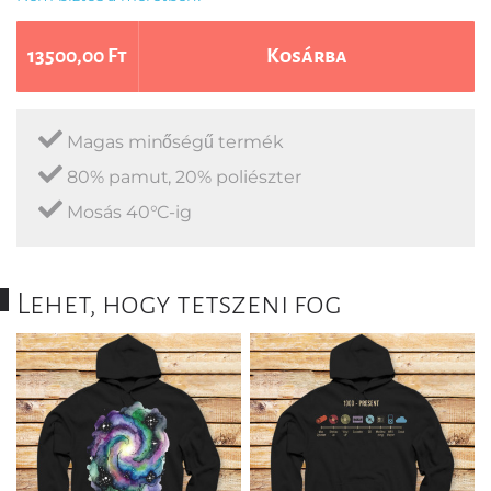
13500,00 Ft
Kosárba
Magas minőségű termék
80% pamut, 20% poliészter
Mosás 40°C-ig
Lehet, hogy tetszeni fog