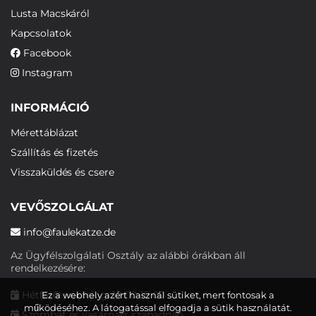
Lusta Macskáról
Kapcsolatok
Facebook
Instagram
INFORMÁCIÓ
Mérettáblázat
Szállítás és fizetés
Visszaküldés és csere
VEVŐSZOLGÁLAT
info@faulekatze.de
Az Ügyfélszolgálati Osztály az alábbi órákban áll
rendelkezésére:
Hétfőtől péntekig: 10:00-19:00
Ez a webhely azért használ sütiket, mert fontosak a
működéséhez. A látogatással elfogadja a sütik használatát.
Szombat és vasárnap: szabadnap