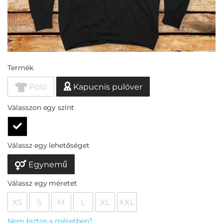
Termék
Póló
Kapucnis pulóver
Válasszon egy színt
Válassz egy lehetőséget
Egynemű
Válassz egy méretet
XS
S
M
L
XL
XXL
Nem biztos a méretben?