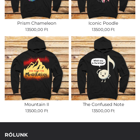
Prism Chameleon
Iconic Poodle
13500,00 Ft
13500,00 Ft
Mountain II
The Confused Note
13500,00 Ft
13500,00 Ft
RÓLUNK