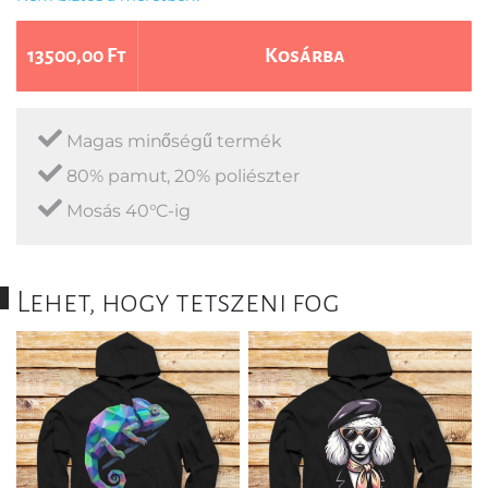
13500,00 Ft
Kosárba
Magas minőségű termék
80% pamut, 20% poliészter
Mosás 40°C-ig
Lehet, hogy tetszeni fog