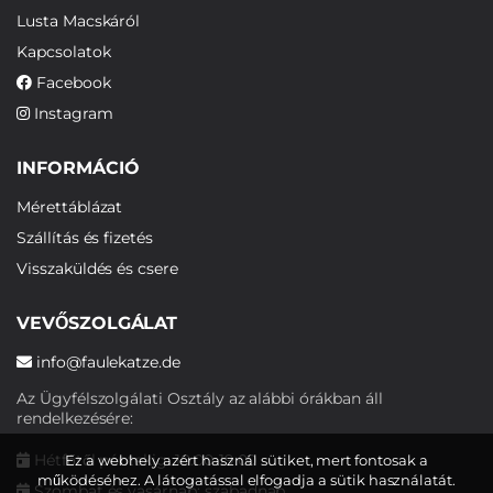
Lusta Macskáról
Kapcsolatok
Facebook
Instagram
INFORMÁCIÓ
Mérettáblázat
Szállítás és fizetés
Visszaküldés és csere
VEVŐSZOLGÁLAT
info@faulekatze.de
Az Ügyfélszolgálati Osztály az alábbi órákban áll
rendelkezésére:
Hétfőtől péntekig: 10:00-19:00
Ez a webhely azért használ sütiket, mert fontosak a
működéséhez. A látogatással elfogadja a sütik használatát.
Szombat és vasárnap: szabadnap