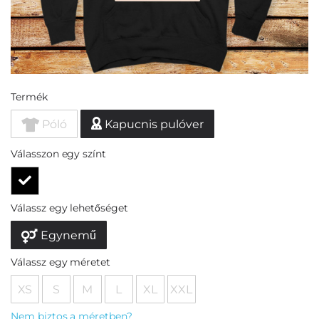
Termék
Póló
Kapucnis pulóver
Válasszon egy színt
Válassz egy lehetőséget
Egynemű
Válassz egy méretet
XS
S
M
L
XL
XXL
Nem biztos a méretben?