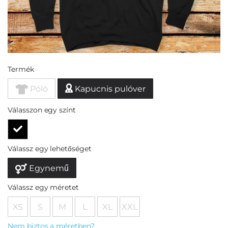
Termék
Póló
Kapucnis pulóver
Válasszon egy színt
Válassz egy lehetőséget
Egynemű
Válassz egy méretet
XS
S
M
L
XL
XXL
Nem biztos a méretben?