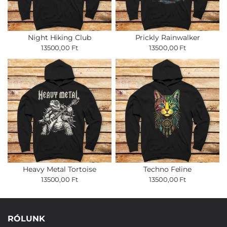
Night Hiking Club
Prickly Rainwalker
13500,00 Ft
13500,00 Ft
Heavy Metal Tortoise
Techno Feline
13500,00 Ft
13500,00 Ft
RÓLUNK