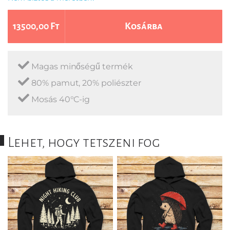
13500,00 Ft
Kosárba
Magas minőségű termék
80% pamut, 20% poliészter
Mosás 40°C-ig
Lehet, hogy tetszeni fog