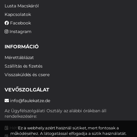
Lusta Macskáról
Kapcsolatok
Facebook
Instagram
INFORMÁCIÓ
Mérettáblázat
Szállítás és fizetés
Visszaküldés és csere
VEVŐSZOLGÁLAT
info@faulekatze.de
Az Ügyfélszolgálati Osztály az alábbi órákban áll
rendelkezésére:
Hétfőtől péntekig: 10:00-19:00
Ez a webhely azért használ sütiket, mert fontosak a
működéséhez. A látogatással elfogadja a sütik használatát.
Szombat és vasárnap: szabadnap