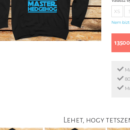
Válassz 
XS
Nem bizt
13500
Ma
80
Mo
Lehet, hogy tetsze