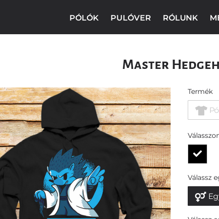
PÓLÓK
PULÓVER
RÓLUNK
M
Master Hedge
Termék
Pó
Válasszon
Válassz 
Eg