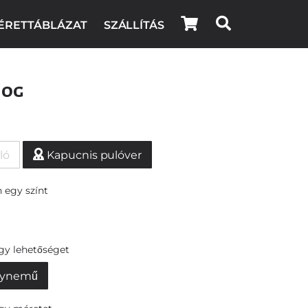
ÉRETTÁBLÁZAT
SZÁLLÍTÁS
hog
ló
Kapucnis pulóver
 egy színt
egy lehetőséget
ynemű