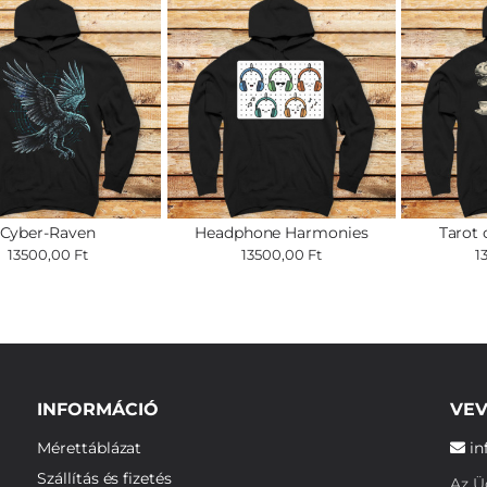
Cyber-Raven
Headphone Harmonies
Tarot 
13500,00 Ft
13500,00 Ft
1
INFORMÁCIÓ
VEV
Mérettáblázat
in
Szállítás és fizetés
Az Üg