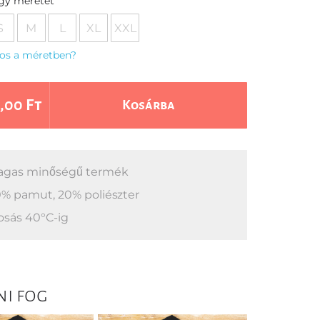
egy méretet
S
M
L
XL
XXL
os a méretben?
,00 Ft
Kosárba
gas minőségű termék
% pamut, 20% poliészter
sás 40°C-ig
ni fog