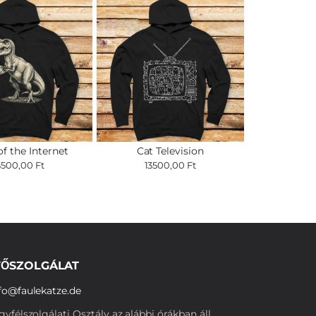
of the Internet
Cat Television
3500,00 Ft
13500,00 Ft
ŐSZOLGÁLAT
fo@faulekatze.de
yfélszolgálati Osztály az alábbi órákban áll