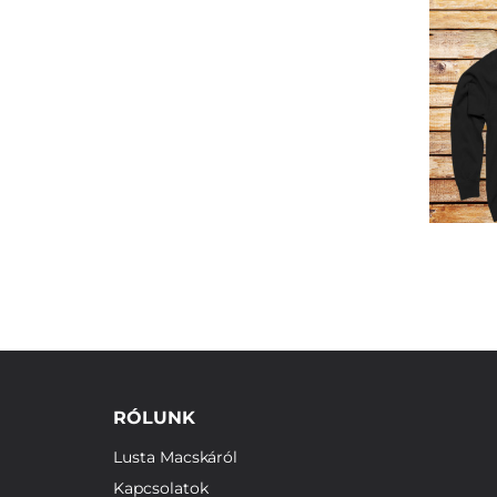
RÓLUNK
Lusta Macskáról
Kapcsolatok