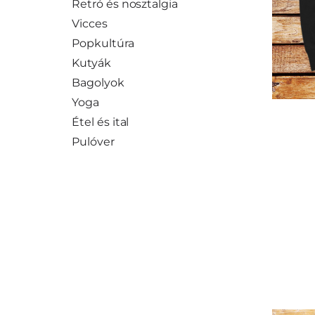
Retró és nosztalgia
Vicces
Popkultúra
Kutyák
Bagolyok
Yoga
Étel és ital
Pulóver