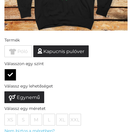
Termék
Póló
Kapucnis pulóver
Válasszon egy színt
Válassz egy lehetőséget
Egynemű
Válassz egy méretet
XS
S
M
L
XL
XXL
Nem biztos a méretben?