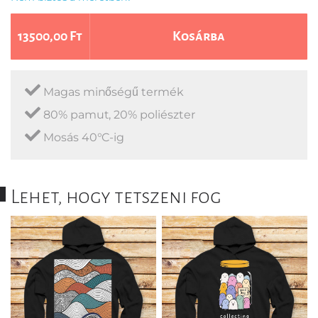
13500,00 Ft
Kosárba
Magas minőségű termék
80% pamut, 20% poliészter
Mosás 40°C-ig
Lehet, hogy tetszeni fog