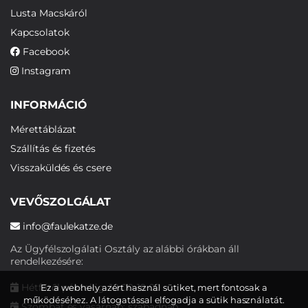
Lusta Macskáról
Kapcsolatok
Facebook
Instagram
INFORMÁCIÓ
Mérettáblázat
Szállítás és fizetés
Visszaküldés és csere
VEVŐSZOLGÁLAT
info@faulekatze.de
Az Ügyfélszolgálati Osztály az alábbi órákban áll
rendelkezésére:
Hétfőtől péntekig: 10:00-19:00
Ez a webhely azért használ sütiket, mert fontosak a
működéséhez. A látogatással elfogadja a sütik használatát.
Szombat és vasárnap: szabadnap