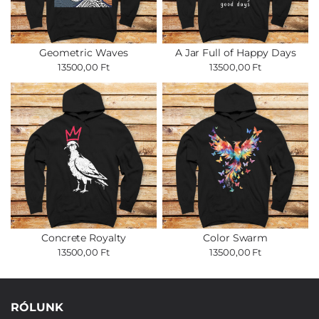
Geometric Waves
A Jar Full of Happy Days
13500,00 Ft
13500,00 Ft
Concrete Royalty
Color Swarm
13500,00 Ft
13500,00 Ft
RÓLUNK