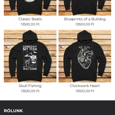
Classic Beats
Blueprints of a Bulldog
13500,00 Ft
13500,00 Ft
Skull Fishing
Clockwork Heart
13500,00 Ft
13500,00 Ft
RÓLUNK