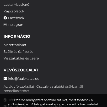
Lusta Macskáról
Kapcsolatok
Facebook
Instagram
INFORMÁCIÓ
Mérettáblázat
Szállítás és fizetés
Visszaküldés és csere
VEVŐSZOLGÁLAT
info@faulekatze.de
Az Ügyfélszolgálati Osztály az alábbi órákban áll
rendelkezésére:
Hétfőtől péntekig: 10:00-19:00
Ez a webhely azért használ sütiket, mert fontosak a
működéséhez. A látogatással elfogadja a sütik használatát.
Szombat és vasárnap: szabadnap