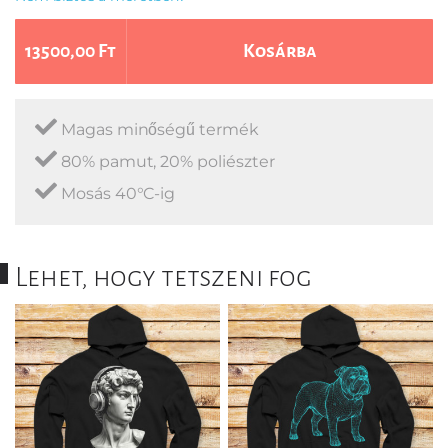
13500,00 Ft
Kosárba
Magas minőségű termék
80% pamut, 20% poliészter
Mosás 40°C-ig
Lehet, hogy tetszeni fog