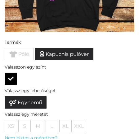
Termék
Póló
Kapucnis pulóver
Válasszon egy színt
Válassz egy lehetőséget
Egynemű
Válassz egy méretet
XS
S
M
L
XL
XXL
Nem biztos a méretben?