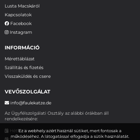
Lusta Macskáról
Kapcsolatok
Facebook
Instagram
INFORMÁCIÓ
Mérettáblázat
Szállítás és fizetés
Visszaküldés és csere
VEVŐSZOLGÁLAT
info@faulekatze.de
Az Ügyfélszolgálati Osztály az alábbi órákban áll
rendelkezésére:
Hétfőtől péntekig: 10:00-19:00
Ez a webhely azért használ sütiket, mert fontosak a
működéséhez. A látogatással elfogadja a sütik használatát.
Szombat és vasárnap: szabadnap