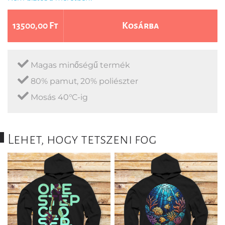
13500,00 Ft
Kosárba
Magas minőségű termék
80% pamut, 20% poliészter
Mosás 40°C-ig
Lehet, hogy tetszeni fog