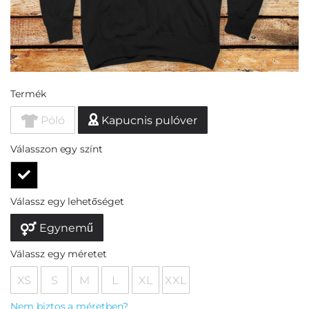
Termék
Póló
Kapucnis pulóver
Válasszon egy színt
Válassz egy lehetőséget
Egynemű
Válassz egy méretet
XS
S
M
L
XL
XXL
Nem biztos a méretben?