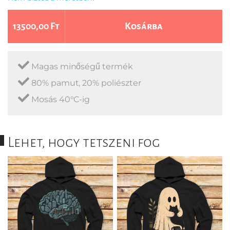
13500,00 Ft
Kosárba
Magas minőségű termék
80% pamut, 20% poliészter
Mosás 40°C-ig
Lehet, hogy tetszeni fog