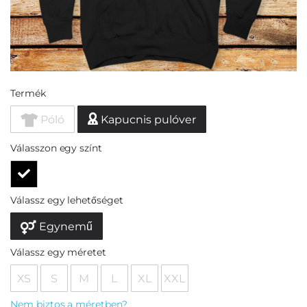
Termék
Póló
Kapucnis pulóver
Válasszon egy színt
Válassz egy lehetőséget
Egynemű
Válassz egy méretet
XS
S
M
L
XL
XXL
Nem biztos a méretben?