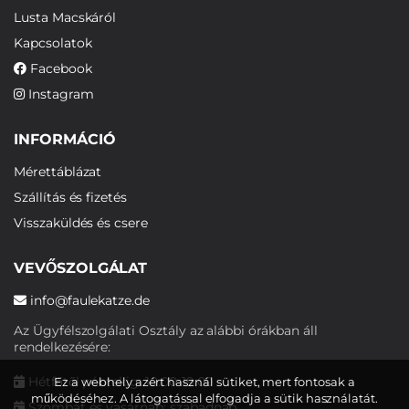
Lusta Macskáról
Kapcsolatok
Facebook
Instagram
INFORMÁCIÓ
Mérettáblázat
Szállítás és fizetés
Visszaküldés és csere
VEVŐSZOLGÁLAT
info@faulekatze.de
Az Ügyfélszolgálati Osztály az alábbi órákban áll
rendelkezésére:
Hétfőtől péntekig: 10:00-19:00
Ez a webhely azért használ sütiket, mert fontosak a
működéséhez. A látogatással elfogadja a sütik használatát.
Szombat és vasárnap: szabadnap