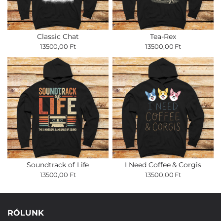
Classic Chat
Tea-Rex
13500,00 Ft
13500,00 Ft
Soundtrack of Life
I Need Coffee & Corgis
13500,00 Ft
13500,00 Ft
RÓLUNK