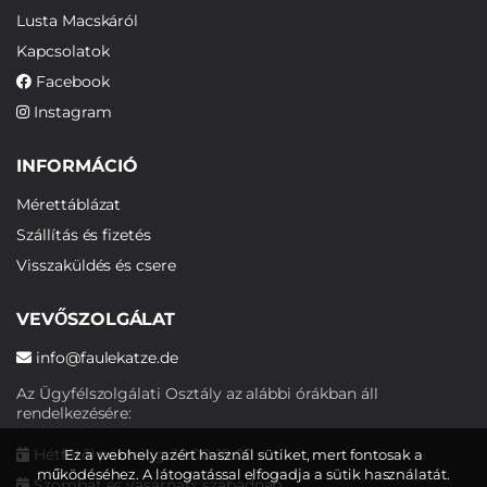
Lusta Macskáról
Kapcsolatok
Facebook
Instagram
INFORMÁCIÓ
Mérettáblázat
Szállítás és fizetés
Visszaküldés és csere
VEVŐSZOLGÁLAT
info@faulekatze.de
Az Ügyfélszolgálati Osztály az alábbi órákban áll
rendelkezésére:
Hétfőtől péntekig: 10:00-19:00
Ez a webhely azért használ sütiket, mert fontosak a
működéséhez. A látogatással elfogadja a sütik használatát.
Szombat és vasárnap: szabadnap