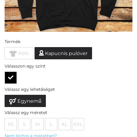
Termék
Póló
Kapucnis pulóver
Válasszon egy színt
Válassz egy lehetőséget
Egynemű
Válassz egy méretet
XS
S
M
L
XL
XXL
Nem biztos a méretben?