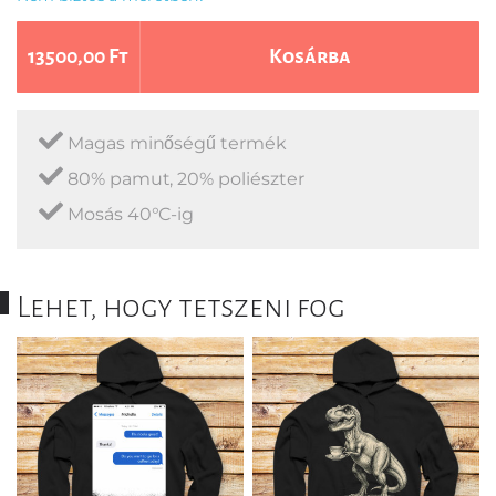
13500,00 Ft
Kosárba
Magas minőségű termék
80% pamut, 20% poliészter
Mosás 40°C-ig
Lehet, hogy tetszeni fog