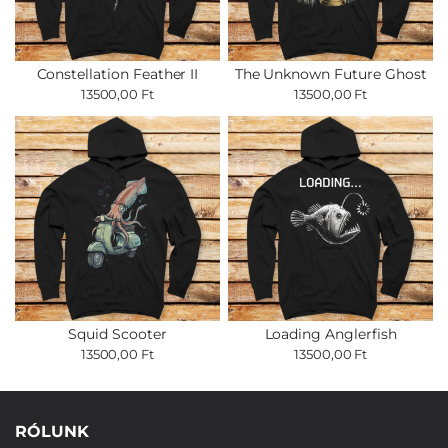
Constellation Feather II
The Unknown Future Ghost
13500,00 Ft
13500,00 Ft
Squid Scooter
Loading Anglerfish
13500,00 Ft
13500,00 Ft
RÓLUNK