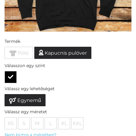
Termék
Póló
Kapucnis pulóver
Válasszon egy színt
Válassz egy lehetőséget
Egynemű
Válassz egy méretet
XS
S
M
L
XL
XXL
Nem biztos a méretben?