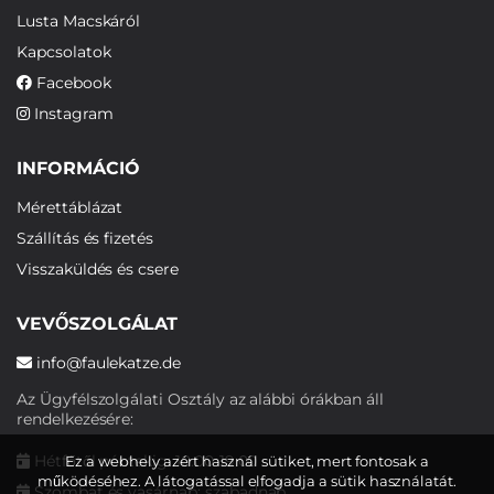
Lusta Macskáról
Kapcsolatok
Facebook
Instagram
INFORMÁCIÓ
Mérettáblázat
Szállítás és fizetés
Visszaküldés és csere
VEVŐSZOLGÁLAT
info@faulekatze.de
Az Ügyfélszolgálati Osztály az alábbi órákban áll
rendelkezésére:
Hétfőtől péntekig: 10:00-19:00
Ez a webhely azért használ sütiket, mert fontosak a
működéséhez. A látogatással elfogadja a sütik használatát.
Szombat és vasárnap: szabadnap