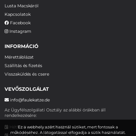
Lusta Macskáról
Kapcsolatok
Facebook
Instagram
INFORMÁCIÓ
Mérettáblázat
Szállítás és fizetés
Visszaküldés és csere
VEVŐSZOLGÁLAT
info@faulekatze.de
Az Ügyfélszolgálati Osztály az alábbi órákban áll
rendelkezésére:
Hétfőtől péntekig: 10:00-19:00
Ez a webhely azért használ sütiket, mert fontosak a
működéséhez. A látogatással elfogadja a sütik használatát.
Szombat és vasárnap: szabadnap