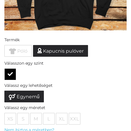
Termék
Póló
Kapucnis pulóver
Válasszon egy színt
Válassz egy lehetőséget
Egynemű
Válassz egy méretet
XS
S
M
L
XL
XXL
Nem biztos a méretben?