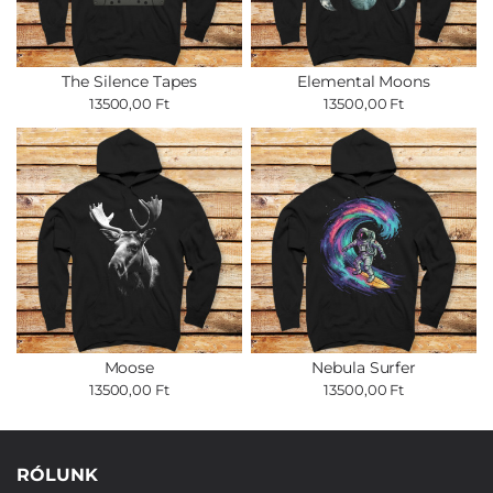
The Silence Tapes
Elemental Moons
13500,00 Ft
13500,00 Ft
Moose
Nebula Surfer
13500,00 Ft
13500,00 Ft
RÓLUNK