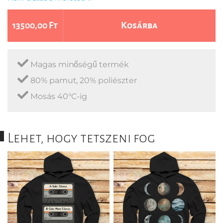
13500,00 Ft
Kosárba
Magas minőségű termék
80% pamut, 20% poliészter
Mosás 40°C-ig
Lehet, hogy tetszeni fog