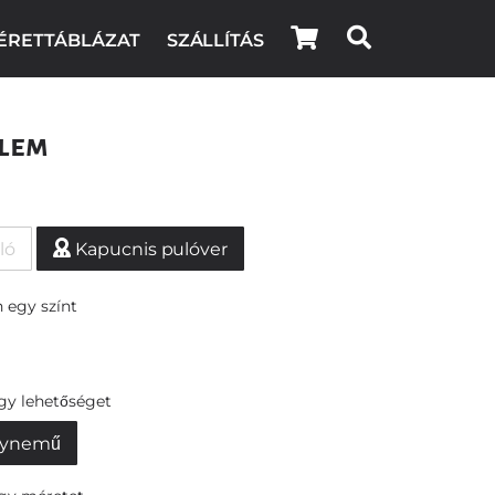
ÉRETTÁBLÁZAT
SZÁLLÍTÁS
lem
ló
Kapucnis pulóver
 egy színt
egy lehetőséget
ynemű