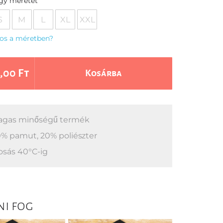
egy méretet
S
M
L
XL
XXL
os a méretben?
,00 Ft
Kosárba
gas minőségű termék
% pamut, 20% poliészter
sás 40°C-ig
ni fog