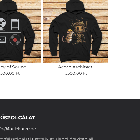
cy of Sound
Acorn Architect
3500,00 Ft
13500,00 Ft
ŐSZOLGÁLAT
fo@faulekatze.de
yfélszolgálati Osztály az alábbi órákban áll