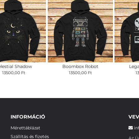
lestial Shadow
Boombox Robot
Lega
13500,00 Ft
13500,00 Ft
1
INFORMÁCIÓ
VEV
Mérettáblázat
in
Szállítás és fizetés
Az Üg