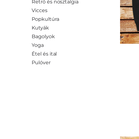
Retró és nosztalgia
Vicces
Popkultúra
Kutyák
Bagolyok
Yoga
Étel és ital
Pulóver