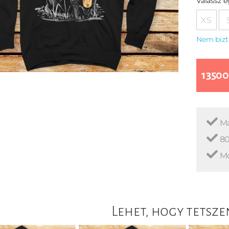
Válassz 
XS
Nem bizt
13500
Ma
80
Mo
Lehet, hogy tetsze