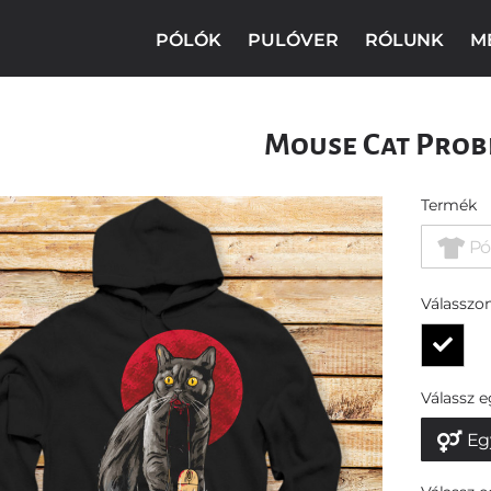
PÓLÓK
PULÓVER
RÓLUNK
M
Mouse Cat Prob
Termék
Pó
Válasszon
Válassz 
Eg