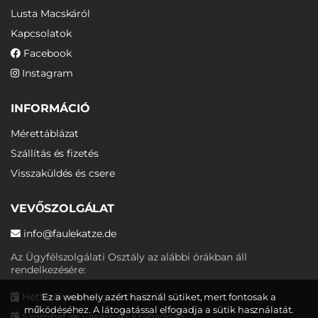
Lusta Macskáról
Kapcsolatok
Facebook
Instagram
INFORMÁCIÓ
Mérettáblázat
Szállítás és fizetés
Visszaküldés és csere
VEVŐSZOLGÁLAT
info@faulekatze.de
Az Ügyfélszolgálati Osztály az alábbi órákban áll
rendelkezésére:
Hétfőtől péntekig: 10:00-19:00
Ez a webhely azért használ sütiket, mert fontosak a
működéséhez. A látogatással elfogadja a sütik használatát.
Szombat és vasárnap: szabadnap