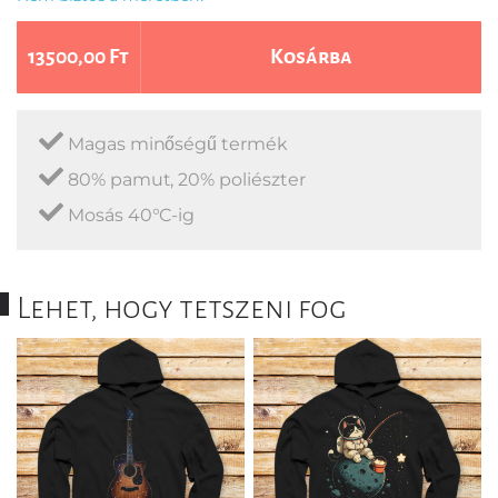
13500,00 Ft
Kosárba
Magas minőségű termék
80% pamut, 20% poliészter
Mosás 40°C-ig
Lehet, hogy tetszeni fog