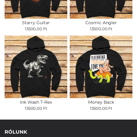
Starry Guitar
Cosmic Angler
13500,00 Ft
13500,00 Ft
Ink Wash T-Rex
Money Back
13500,00 Ft
13500,00 Ft
RÓLUNK