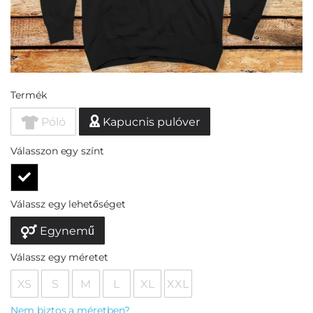
Termék
Póló
Kapucnis pulóver
Válasszon egy színt
Válassz egy lehetőséget
Egynemű
Válassz egy méretet
XS
S
M
L
XL
XXL
Nem biztos a méretben?