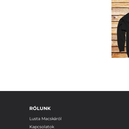
RÓLUNK
Lusta Macskáról
Kapcsolatok