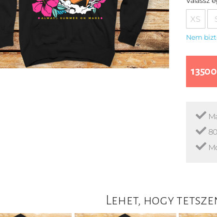
Válassz 
XS
Nem bizt
13500
Ma
80
Mo
Lehet, hogy tetsze