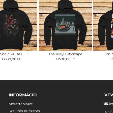
Sonic Pulse I
The Vinyl Cityscape
Im 
13500,00 Ft
13500,00 Ft
1
INFORMÁCIÓ
VEV
Mérettáblázat
in
Szállítás és fizetés
Az Üg