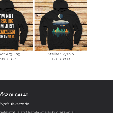
Not Arguing
Stellar Skyship
3500,00 Ft
13500,00 Ft
ŐSZOLGÁLAT
fo@faulekatze.de
yfélszolgálati Osztály az alábbi órákban áll