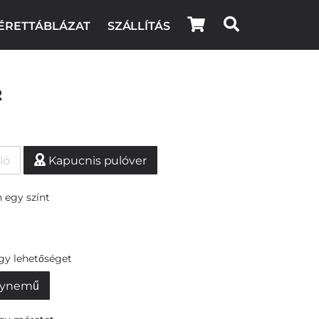
ÉRETTÁBLÁZAT
SZÁLLÍTÁS
r
ló
Kapucnis pulóver
 egy színt
egy lehetőséget
ynemű