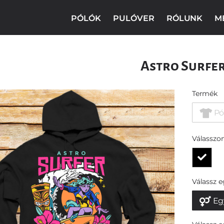
PÓLÓK
PULÓVER
RÓLUNK
M
Astro Surfe
Termék
Pó
Válasszon
Válassz 
Eg