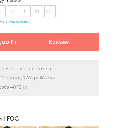
egy méretet
S
M
L
XL
XXL
os a méretben?
,00 Ft
Kosárba
gas minőségű termék
% pamut, 20% poliészter
sás 40°C-ig
ni fog