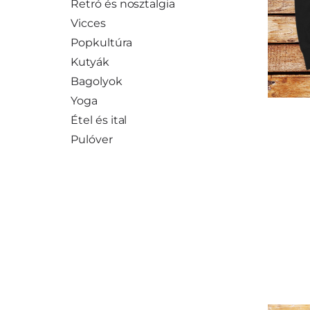
Retró és nosztalgia
Vicces
Popkultúra
Kutyák
Bagolyok
Yoga
Étel és ital
Pulóver