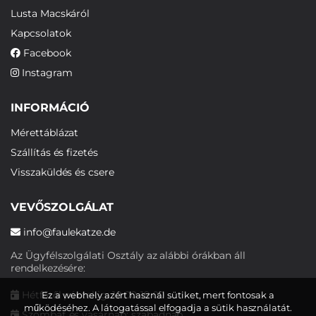
Lusta Macskáról
Kapcsolatok
Facebook
Instagram
INFORMÁCIÓ
Mérettáblázat
Szállítás és fizetés
Visszaküldés és csere
VEVŐSZOLGÁLAT
info@faulekatze.de
Az Ügyfélszolgálati Osztály az alábbi órákban áll
rendelkezésére:
Hétfőtől péntekig: 10:00-19:00
Ez a webhely azért használ sütiket, mert fontosak a
működéséhez. A látogatással elfogadja a sütik használatát.
Szombat és vasárnap: szabadnap