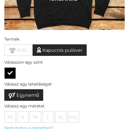
Termék
Póló
Kapucnis pulóver
Válasszon egy színt
Válassz egy lehetőséget
Egynemű
Válassz egy méretet
XS
S
M
L
XL
XXL
Nem biztos a méretben?