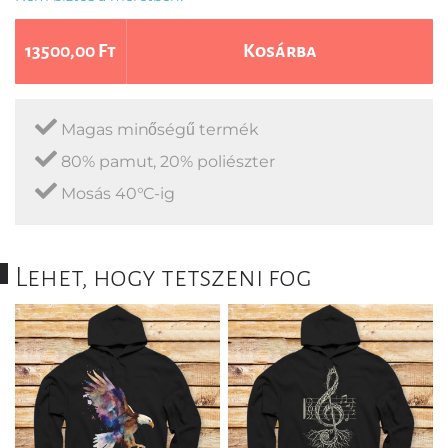
13500,00 Ft
Kosárba
Magas minőségű termék
80% pamut, 20% poliészter
Mosás 40°C-ig
Lehet, hogy tetszeni fog