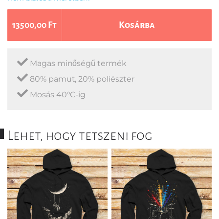
13500,00 Ft
Kosárba
Magas minőségű termék
80% pamut, 20% poliészter
Mosás 40°C-ig
Lehet, hogy tetszeni fog