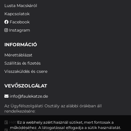
Lusta Macskáról
Kapcsolatok
Facebook
Instagram
INFORMÁCIÓ
Mérettáblázat
Szállítás és fizetés
Visszaküldés és csere
VEVŐSZOLGÁLAT
info@faulekatze.de
Az Ügyfélszolgálati Osztály az alábbi órákban áll
rendelkezésére:
Hétfőtől péntekig: 10:00-19:00
Ez a webhely azért használ sütiket, mert fontosak a
működéséhez. A látogatással elfogadja a sütik használatát.
Szombat és vasárnap: szabadnap