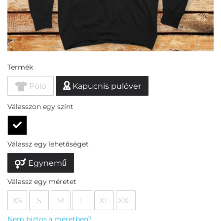
Termék
Póló
Kapucnis pulóver
Válasszon egy színt
Válassz egy lehetőséget
Egynemű
Válassz egy méretet
XS
S
M
L
XL
XXL
Nem biztos a méretben?