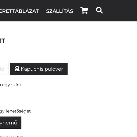
ÉRETTÁBLÁZAT
SZÁLLÍTÁS
it
ló
Kapucnis pulóver
 egy színt
egy lehetőséget
ynemű