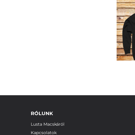
RÓLUNK
Lusta Macskáról
Kapcsolatok