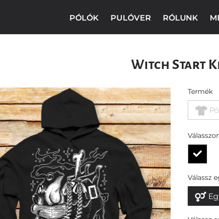
PÓLÓK
PULÓVER
RÓLUNK
M
Witch Start K
Termék
Pó
Válasszon
Válassz 
Eg