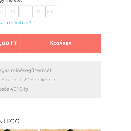
egy méretet
S
M
L
XL
XXL
os a méretben?
,00 Ft
Kosárba
gas minőségű termék
% pamut, 20% poliészter
sás 40°C-ig
ni fog