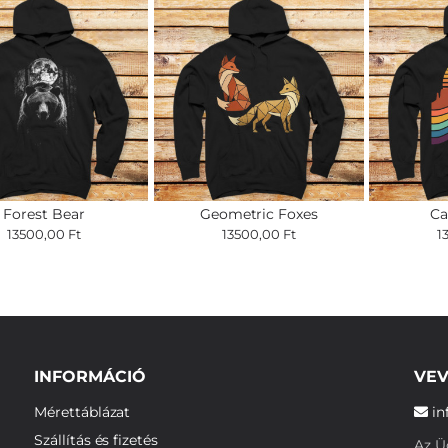
Forest Bear
Geometric Foxes
Ca
13500,00 Ft
13500,00 Ft
1
INFORMÁCIÓ
VEV
Mérettáblázat
in
Szállítás és fizetés
Az Üg