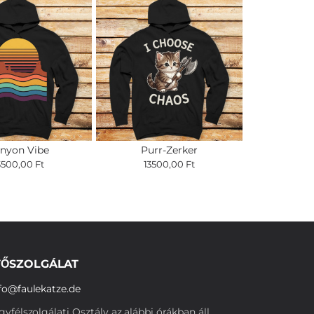
nyon Vibe
Purr-Zerker
3500,00 Ft
13500,00 Ft
ŐSZOLGÁLAT
fo@faulekatze.de
yfélszolgálati Osztály az alábbi órákban áll