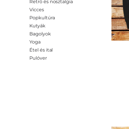
Retró és nosztalgia
Vicces
Popkultúra
Kutyák
Bagolyok
Yoga
Étel és ital
Pulóver