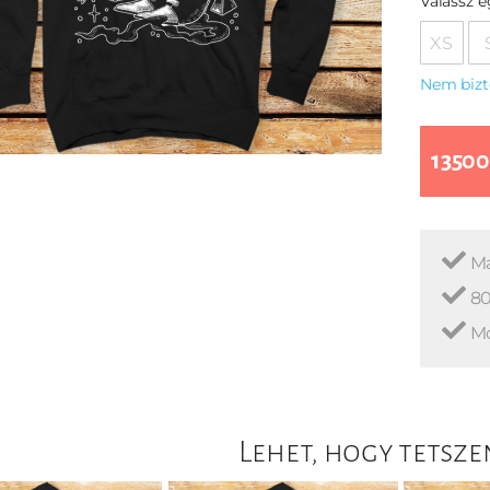
Válassz 
XS
Nem bizt
13500
Ma
80
Mo
Lehet, hogy tetsze