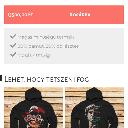
13500,00 Ft
Kosárba
Magas minőségű termék
80% pamut, 20% poliészter
Mosás 40°C-ig
Lehet, hogy tetszeni fog