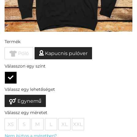
Termék
Póló
Kapucnis pulóver
Válasszon egy színt
Válassz egy lehetőséget
Egynemű
Válassz egy méretet
XS
S
M
L
XL
XXL
Nem biztos a méretben?