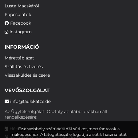
Lusta Macskáról
Kapcsolatok
Facebook
Instagram
INFORMÁCIÓ
Mérettáblázat
Szállítás és fizetés
Visszaküldés és csere
VEVŐSZOLGÁLAT
info@faulekatze.de
Az Ügyfélszolgálati Osztály az alábbi órákban áll
rendelkezésére:
Hétfőtől péntekig: 10:00-19:00
Ez a webhely azért használ sütiket, mert fontosak a
működéséhez. A látogatással elfogadja a sütik használatát.
Szombat és vasárnap: szabadnap