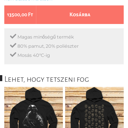
13500,00 Ft
Kosárba
Magas minőségű termék
80% pamut, 20% poliészter
Mosás 40°C-ig
Lehet, hogy tetszeni fog