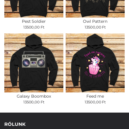
Pest Soldier
Owl Pattern
13500,00 Ft
13500,00 Ft
Galaxy Boombox
Feed me
13500,00 Ft
13500,00 Ft
RÓLUNK