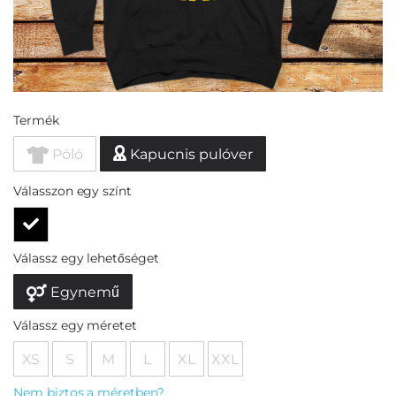
Termék
Póló
Kapucnis pulóver
Válasszon egy színt
Válassz egy lehetőséget
Egynemű
Válassz egy méretet
XS
S
M
L
XL
XXL
Nem biztos a méretben?