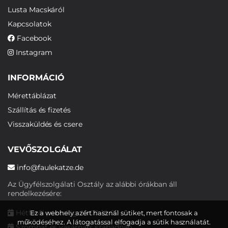
Lusta Macskáról
Kapcsolatok
Facebook
Instagram
INFORMÁCIÓ
Mérettáblázat
Szállítás és fizetés
Visszaküldés és csere
VEVŐSZOLGÁLAT
info@faulekatze.de
Az Ügyfélszolgálati Osztály az alábbi órákban áll
rendelkezésére:
Hétfőtől péntekig: 10:00-19:00
Ez a webhely azért használ sütiket, mert fontosak a
működéséhez. A látogatással elfogadja a sütik használatát.
Szombat és vasárnap: szabadnap