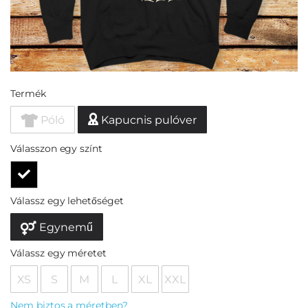
Termék
Póló
Kapucnis pulóver
Válasszon egy színt
Válassz egy lehetőséget
Egynemű
Válassz egy méretet
XS
S
M
L
XL
XXL
Nem biztos a méretben?