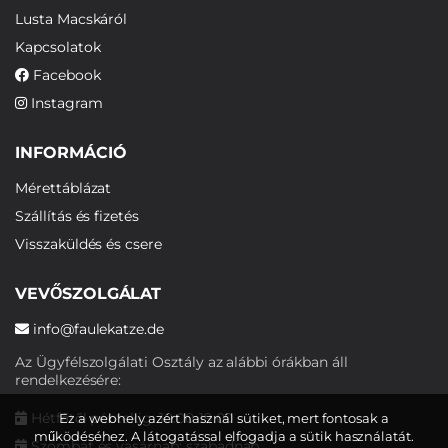
Lusta Macskáról
Kapcsolatok
Facebook
Instagram
INFORMÁCIÓ
Mérettáblázat
Szállítás és fizetés
Visszaküldés és csere
VEVŐSZOLGÁLAT
info@faulekatze.de
Az Ügyfélszolgálati Osztály az alábbi órákban áll
rendelkezésére:
Hétfőtől péntekig: 10:00-19:00
Ez a webhely azért használ sütiket, mert fontosak a
működéséhez. A látogatással elfogadja a sütik használatát.
Szombat és vasárnap: szabadnap