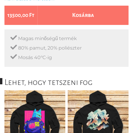
13500,00 Ft
Kosárba
Magas minőségű termék
80% pamut, 20% poliészter
Mosás 40°C-ig
Lehet, hogy tetszeni fog