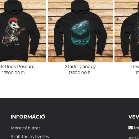
nk-Rock Possum
Starlit Canopy
Res
13500,00 Ft
13500,00 Ft
1
INFORMÁCIÓ
VEV
Mérettáblázat
in
Szállítás és fizetés
Az Üg