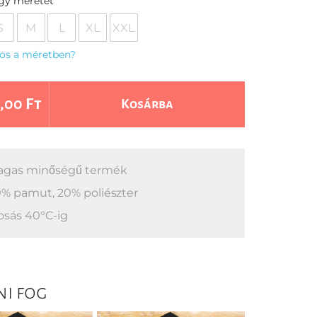
egy méretet
S
M
L
XL
XXL
os a méretben?
,00 Ft
Kosárba
gas minőségű termék
% pamut, 20% poliészter
sás 40°C-ig
ni fog