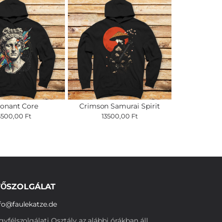
onant Core
Crimson Samurai Spirit
3500,00 Ft
13500,00 Ft
ŐSZOLGÁLAT
fo@faulekatze.de
yfélszolgálati Osztály az alábbi órákban áll