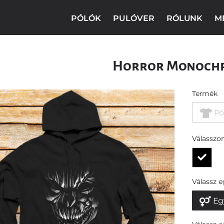
PÓLÓK
PULÓVER
RÓLUNK
M
Horror Monoch
Termék
Pó
Válasszon
Válassz 
Eg