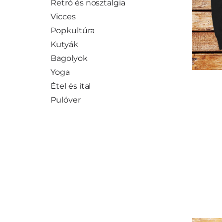
Retró és nosztalgia
Vicces
Popkultúra
Kutyák
Bagolyok
Yoga
Étel és ital
Pulóver