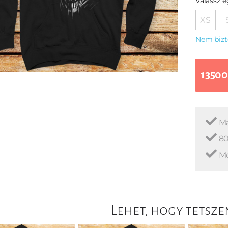
Válassz 
XS
Nem bizt
13500
Ma
80
Mo
Lehet, hogy tetsze