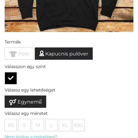
Termék
Póló
Kapucnis pulóver
Válasszon egy színt
Válassz egy lehetőséget
Egynemű
Válassz egy méretet
XS
S
M
L
XL
XXL
Nem biztos a méretben?