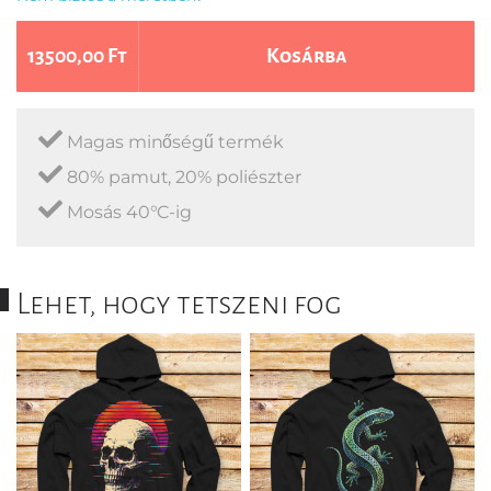
13500,00 Ft
Kosárba
Magas minőségű termék
80% pamut, 20% poliészter
Mosás 40°C-ig
Lehet, hogy tetszeni fog