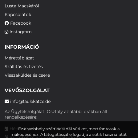
Lusta Macskáról
Kapcsolatok
Facebook
Instagram
INFORMÁCIÓ
Mérettáblázat
Szállítás és fizetés
Visszaküldés és csere
VEVŐSZOLGÁLAT
info@faulekatze.de
Az Ügyfélszolgálati Osztály az alábbi órákban áll
rendelkezésére:
Hétfőtől péntekig: 10:00-19:00
Ez a webhely azért használ sütiket, mert fontosak a
működéséhez. A látogatással elfogadja a sütik használatát.
Szombat és vasárnap: szabadnap