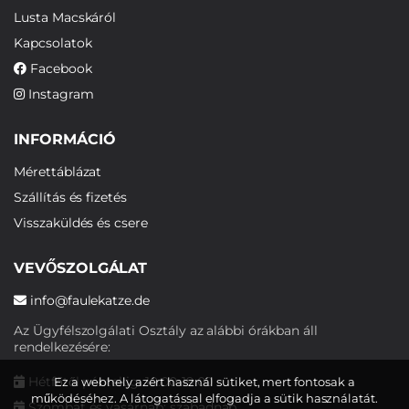
Lusta Macskáról
Kapcsolatok
Facebook
Instagram
INFORMÁCIÓ
Mérettáblázat
Szállítás és fizetés
Visszaküldés és csere
VEVŐSZOLGÁLAT
info@faulekatze.de
Az Ügyfélszolgálati Osztály az alábbi órákban áll
rendelkezésére:
Hétfőtől péntekig: 10:00-19:00
Ez a webhely azért használ sütiket, mert fontosak a
működéséhez. A látogatással elfogadja a sütik használatát.
Szombat és vasárnap: szabadnap