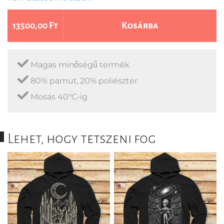
13500,00 Ft
Kosárba
Magas minőségű termék
80% pamut, 20% poliészter
Mosás 40°C-ig
Lehet, hogy tetszeni fog