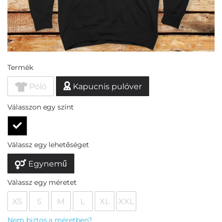
Termék
Póló
Kapucnis pulóver
Válasszon egy színt
Válassz egy lehetőséget
Egynemű
Válassz egy méretet
XS
S
M
L
XL
XXL
Nem biztos a méretben?