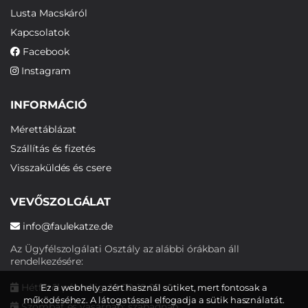
Lusta Macskáról
Kapcsolatok
Facebook
Instagram
INFORMÁCIÓ
Mérettáblázat
Szállítás és fizetés
Visszaküldés és csere
VEVŐSZOLGÁLAT
info@faulekatze.de
Az Ügyfélszolgálati Osztály az alábbi órákban áll
rendelkezésére:
Hétfőtől péntekig: 10:00-19:00
Ez a webhely azért használ sütiket, mert fontosak a
működéséhez. A látogatással elfogadja a sütik használatát.
Szombat és vasárnap: szabadnap