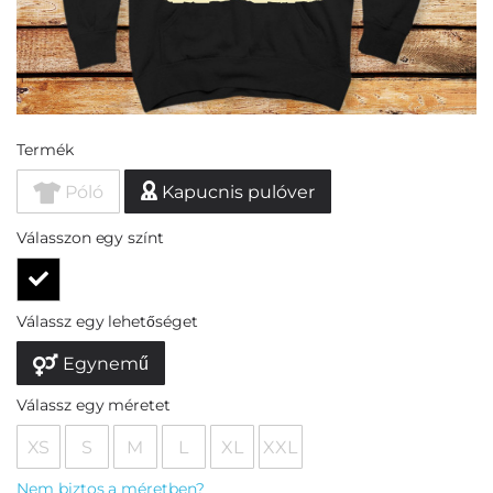
Termék
Póló
Kapucnis pulóver
Válasszon egy színt
Válassz egy lehetőséget
Egynemű
Válassz egy méretet
XS
S
M
L
XL
XXL
Nem biztos a méretben?