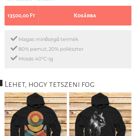
13500,00 Ft
Kosárba
Magas minőségű termék
80% pamut, 20% poliészter
Mosás 40°C-ig
Lehet, hogy tetszeni fog