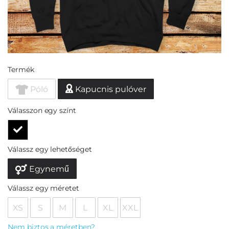
Termék
Póló
Kapucnis pulóver
Válasszon egy színt
Válassz egy lehetőséget
Egynemű
Válassz egy méretet
XS
S
M
L
XL
XXL
Nem biztos a méretben?