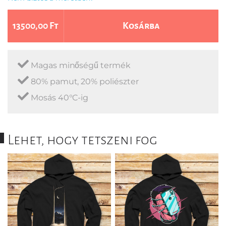
13500,00 Ft
Kosárba
Magas minőségű termék
80% pamut, 20% poliészter
Mosás 40°C-ig
Lehet, hogy tetszeni fog