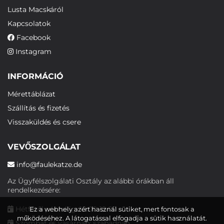
Lusta Macskáról
Kapcsolatok
Facebook
Instagram
INFORMÁCIÓ
Mérettáblázat
Szállítás és fizetés
Visszaküldés és csere
VEVŐSZOLGÁLAT
info@faulekatze.de
Az Ügyfélszolgálati Osztály az alábbi órákban áll
rendelkezésére:
Hétfőtől péntekig: 10:00-19:00
Ez a webhely azért használ sütiket, mert fontosak a
működéséhez. A látogatással elfogadja a sütik használatát.
Szombat és vasárnap: szabadnap