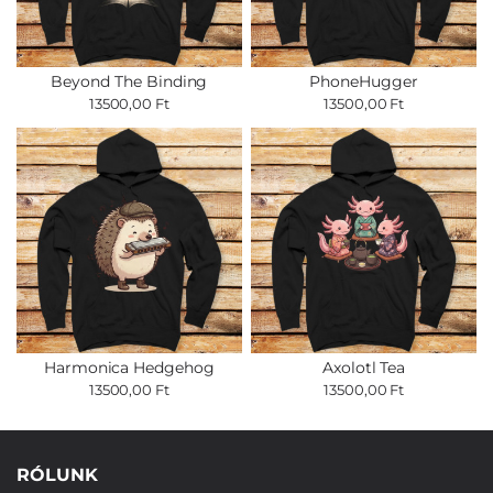
Beyond The Binding
PhoneHugger
13500,00 Ft
13500,00 Ft
Harmonica Hedgehog
Axolotl Tea
13500,00 Ft
13500,00 Ft
RÓLUNK