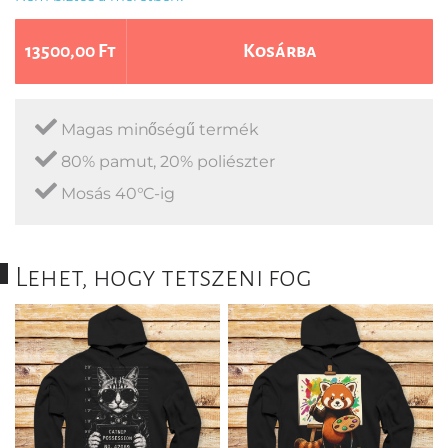
13500,00 Ft
Kosárba
Magas minőségű termék
80% pamut, 20% poliészter
Mosás 40°C-ig
Lehet, hogy tetszeni fog