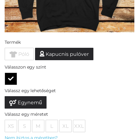
Termék
Póló
Kapucnis pulóver
Válasszon egy színt
Válassz egy lehetőséget
Egynemű
Válassz egy méretet
XS
S
M
L
XL
XXL
Nem biztos a méretben?