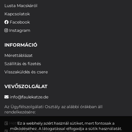
Lusta Macskáról
Kapcsolatok
Facebook
Instagram
INFORMÁCIÓ
Mérettáblázat
Szállítás és fizetés
Visszaküldés és csere
VEVŐSZOLGÁLAT
info@faulekatze.de
Az Ügyfélszolgálati Osztály az alábbi órákban áll
rendelkezésére:
Hétfőtől péntekig: 10:00-19:00
Ez a webhely azért használ sütiket, mert fontosak a
működéséhez. A látogatással elfogadja a sütik használatát.
Szombat és vasárnap: szabadnap