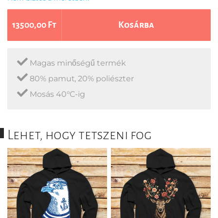
13500,00 Ft
Kosárba
Magas minőségű termék
80% pamut, 20% poliészter
Mosás 40°C-ig
Lehet, hogy tetszeni fog