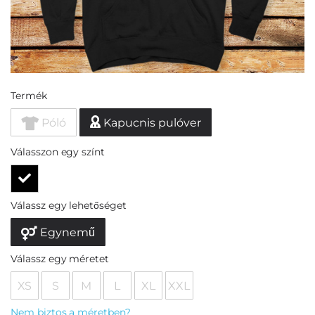
Termék
Póló
Kapucnis pulóver
Válasszon egy színt
Válassz egy lehetőséget
Egynemű
Válassz egy méretet
XS
S
M
L
XL
XXL
Nem biztos a méretben?