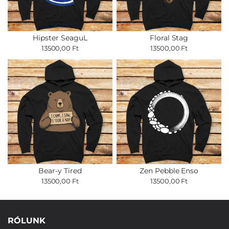
Hipster SeaguL
Floral Stag
13500,00 Ft
13500,00 Ft
Bear-y Tired
Zen Pebble Enso
13500,00 Ft
13500,00 Ft
RÓLUNK