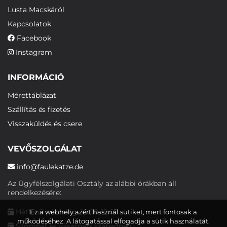
Lusta Macskáról
Kapcsolatok
Facebook
Instagram
INFORMÁCIÓ
Mérettáblázat
Szállítás és fizetés
Visszaküldés és csere
VEVŐSZOLGÁLAT
info@faulekatze.de
Az Ügyfélszolgálati Osztály az alábbi órákban áll
rendelkezésére:
Hétfőtől péntekig: 10:00-19:00
Ez a webhely azért használ sütiket, mert fontosak a
működéséhez. A látogatással elfogadja a sütik használatát.
Szombat és vasárnap: szabadnap