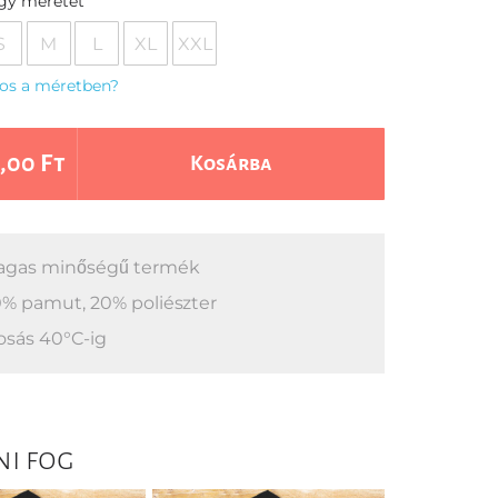
egy méretet
S
M
L
XL
XXL
os a méretben?
,00 Ft
Kosárba
gas minőségű termék
% pamut, 20% poliészter
sás 40°C-ig
ni fog