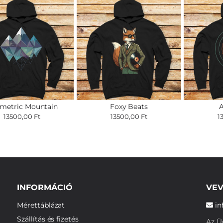
metric Mountain
Foxy Beats
A
13500,00 Ft
13500,00 Ft
1
INFORMÁCIÓ
VEV
Mérettáblázat
in
Szállítás és fizetés
Az Üg