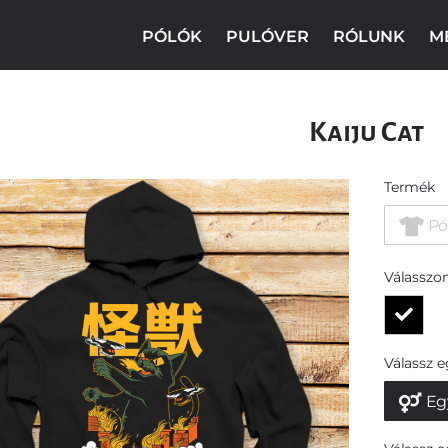
PÓLÓK
PULÓVER
RÓLUNK
M
Kaiju Cat
Termék
Pó
Válasszon
Válassz 
Eg