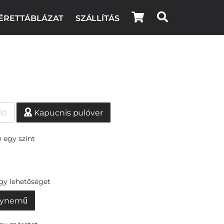
ÉRETTÁBLÁZAT
SZÁLLÍTÁS
ló
Kapucnis pulóver
 egy színt
egy lehetőséget
ynemű