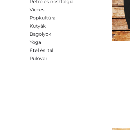
Retró és nosztalgia
Vicces
Popkultúra
Kutyák
Bagolyok
Yoga
Étel és ital
Pulóver