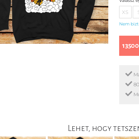
Válassz 
XS
Nem bizt
13500
Ma
80
Mo
Lehet, hogy tetsze