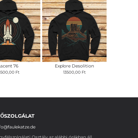
scent 76
Explore Desolition
3500,00 Ft
13500,00 Ft
ŐSZOLGÁLAT
fo@faulekatze.de
yfélszolgálati Osztály az alábbi órákban áll