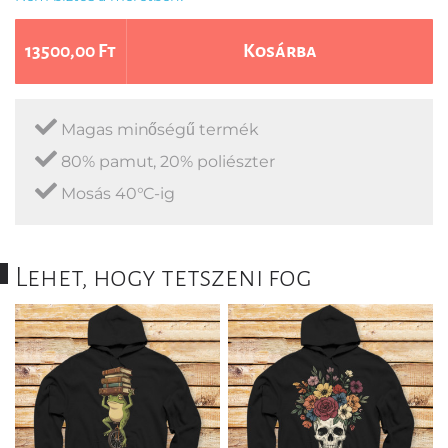
13500,00 Ft
Kosárba
Magas minőségű termék
80% pamut, 20% poliészter
Mosás 40°C-ig
Lehet, hogy tetszeni fog