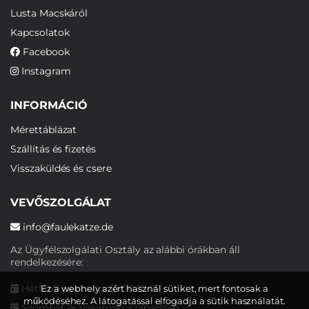
Lusta Macskáról
Kapcsolatok
Facebook
Instagram
INFORMÁCIÓ
Mérettáblázat
Szállítás és fizetés
Visszaküldés és csere
VEVŐSZOLGÁLAT
info@faulekatze.de
Az Ügyfélszolgálati Osztály az alábbi órákban áll
rendelkezésére:
Hétfőtől péntekig: 10:00-19:00
Ez a webhely azért használ sütiket, mert fontosak a
működéséhez. A látogatással elfogadja a sütik használatát.
Szombat és vasárnap: szabadnap