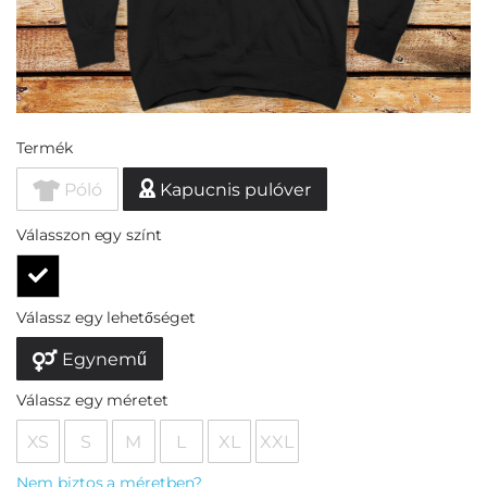
Termék
Póló
Kapucnis pulóver
Válasszon egy színt
Válassz egy lehetőséget
Egynemű
Válassz egy méretet
XS
S
M
L
XL
XXL
Nem biztos a méretben?