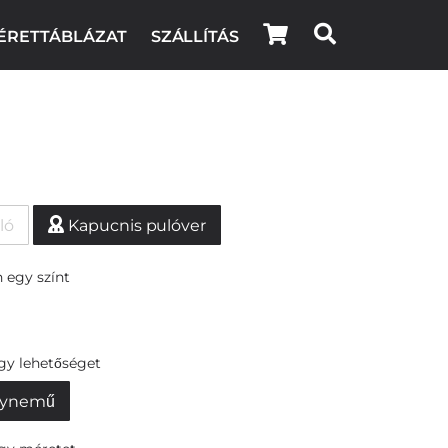
ÉRETTÁBLÁZAT
SZÁLLÍTÁS
ló
Kapucnis pulóver
 egy színt
egy lehetőséget
ynemű