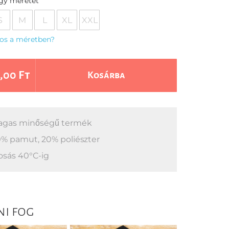
egy méretet
S
M
L
XL
XXL
os a méretben?
,00 Ft
Kosárba
gas minőségű termék
% pamut, 20% poliészter
sás 40°C-ig
ni fog