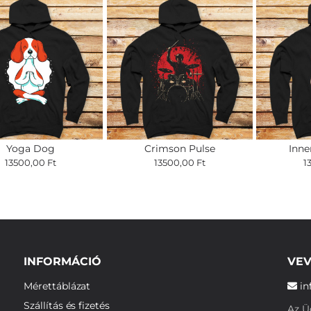
Yoga Dog
Crimson Pulse
Inn
13500,00 Ft
13500,00 Ft
1
INFORMÁCIÓ
VEV
Mérettáblázat
in
Szállítás és fizetés
Az Üg