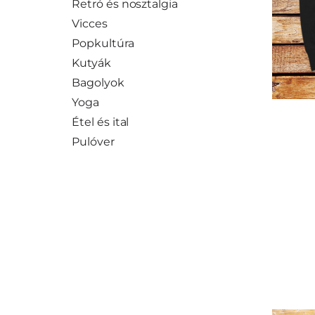
Retró és nosztalgia
Vicces
Popkultúra
Kutyák
Bagolyok
Yoga
Étel és ital
Pulóver