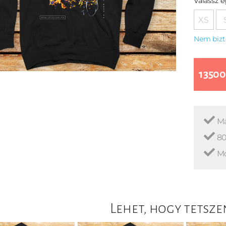
Válassz 
XS
Nem bizt
13500
Ma
80
Mo
Lehet, hogy tetsze