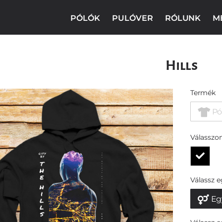
PÓLÓK
PULÓVER
RÓLUNK
M
Hills
Termék
Pó
Válasszon
Válassz 
Eg