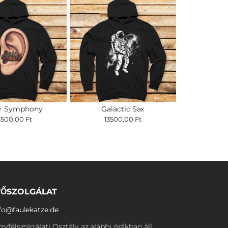
er Symphony
Galactic Sax
3500,00 Ft
13500,00 Ft
ŐSZOLGÁLAT
fo@faulekatze.de
yfélszolgálati Osztály az alábbi órákban áll