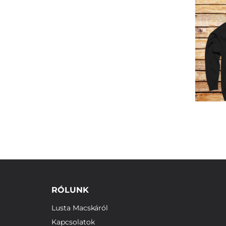
RÓLUNK
Lusta Macskáról
Kapcsolatok