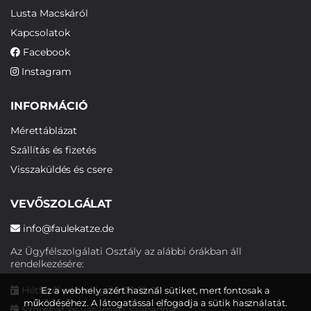
Lusta Macskáról
Kapcsolatok
Facebook
Instagram
INFORMÁCIÓ
Mérettáblázat
Szállítás és fizetés
Visszaküldés és csere
VEVŐSZOLGÁLAT
info@faulekatze.de
Az Ügyfélszolgálati Osztály az alábbi órákban áll
rendelkezésére:
Hétfőtől péntekig: 10:00-19:00
Ez a webhely azért használ sütiket, mert fontosak a
működéséhez. A látogatással elfogadja a sütik használatát.
Szombat és vasárnap: szabadnap