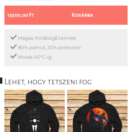
13500,00 Ft
Kosárba
Magas minőségű termék
80% pamut, 20% poliészter
Mosás 40°C-ig
Lehet, hogy tetszeni fog