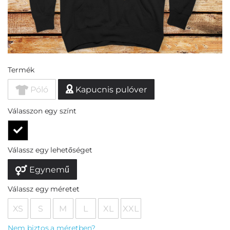
Termék
Póló
Kapucnis pulóver
Válasszon egy színt
Válassz egy lehetőséget
Egynemű
Válassz egy méretet
XS
S
M
L
XL
XXL
Nem biztos a méretben?