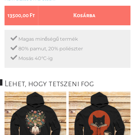
13500,00 Ft
Kosárba
Magas minőségű termék
80% pamut, 20% poliészter
Mosás 40°C-ig
Lehet, hogy tetszeni fog