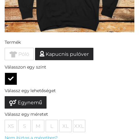
Termék
Póló
Kapucnis pulóver
Válasszon egy színt
Válassz egy lehetőséget
Egynemű
Válassz egy méretet
XS
S
M
L
XL
XXL
Nem biztos a méretben?