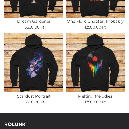
Dream Gardener
One More Chapter, Probably
13500,00 Ft
13500,00 Ft
Stardust Portrait
Melting Melodies
13500,00 Ft
13500,00 Ft
RÓLUNK