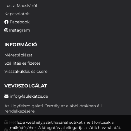
Lusta Macskáról
Kapcsolatok
Facebook
Instagram
INFORMÁCIÓ
Mérettáblázat
Szállítás és fizetés
Visszaküldés és csere
VEVŐSZOLGÁLAT
info@faulekatze.de
Az Ügyfélszolgálati Osztály az alábbi órákban áll
rendelkezésére:
Hétfőtől péntekig: 10:00-19:00
Ez a webhely azért használ sütiket, mert fontosak a
működéséhez. A látogatással elfogadja a sütik használatát.
Szombat és vasárnap: szabadnap