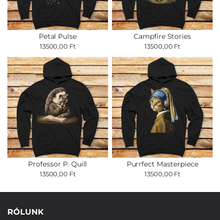
Petal Pulse
Campfire Stories
13500,00 Ft
13500,00 Ft
Professor P. Quill
Purrfect Masterpiece
13500,00 Ft
13500,00 Ft
RÓLUNK