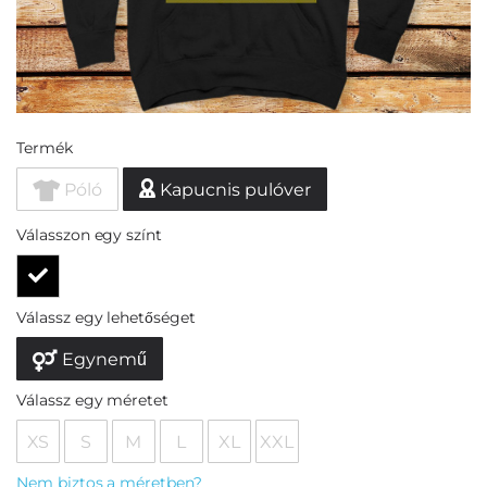
Termék
Póló
Kapucnis pulóver
Válasszon egy színt
Válassz egy lehetőséget
Egynemű
Válassz egy méretet
XS
S
M
L
XL
XXL
Nem biztos a méretben?