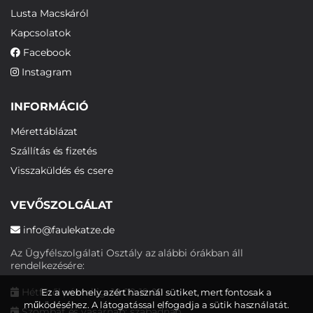
Lusta Macskáról
Kapcsolatok
Facebook
Instagram
INFORMÁCIÓ
Mérettáblázat
Szállítás és fizetés
Visszaküldés és csere
VEVŐSZOLGÁLAT
info@faulekatze.de
Az Ügyfélszolgálati Osztály az alábbi órákban áll
rendelkezésére:
Hétfőtől péntekig: 10:00-19:00
Ez a webhely azért használ sütiket, mert fontosak a
működéséhez. A látogatással elfogadja a sütik használatát.
Szombat és vasárnap: szabadnap