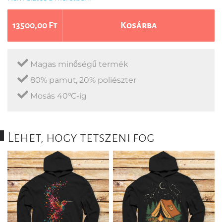
13500,00 Ft
Kosárba
Magas minőségű termék
80% pamut, 20% poliészter
Mosás 40°C-ig
Lehet, hogy tetszeni fog