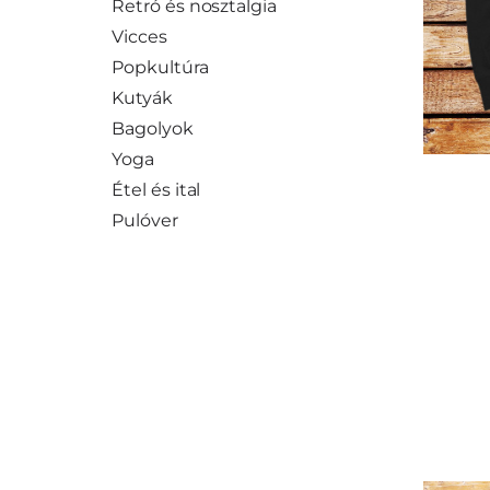
Retró és nosztalgia
Vicces
Popkultúra
Kutyák
Bagolyok
Yoga
Étel és ital
Pulóver