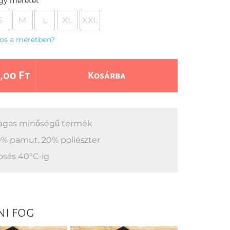
egy méretet
S
M
L
XL
XXL
os a méretben?
,00 Ft
Kosárba
gas minőségű termék
% pamut, 20% poliészter
sás 40°C-ig
ni fog