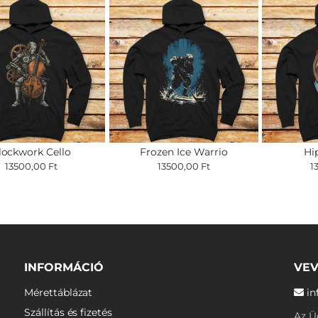
lockwork Cello
Frozen Ice Warrio
Hi
13500,00 Ft
13500,00 Ft
1
INFORMÁCIÓ
VEV
Mérettáblázat
in
Szállítás és fizetés
Az Üg