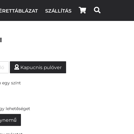
ÉRETTÁBLÁZAT
SZÁLLÍTÁS
i
ló
Kapucnis pulóver
 egy színt
egy lehetőséget
ynemű