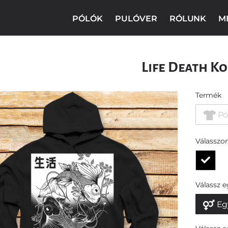
PÓLÓK
PULÓVER
RÓLUNK
M
Life Death Ko
Termék
Pó
Válasszon
Válassz 
Eg