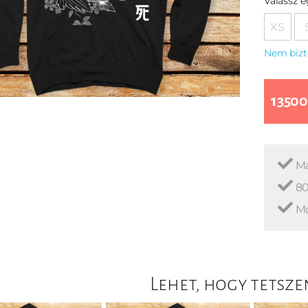
Válassz 
XS
Nem bizt
13500
Ma
80
Mo
Lehet, hogy tetsze