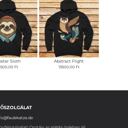
pster Sloth
Abstract Flight
3500,00 Ft
13500,00 Ft
ŐSZOLGÁLAT
fo@faulekatze.de
yfélszolgálati Osztály az alábbi órákban áll