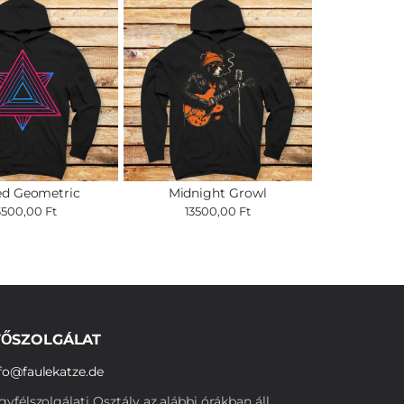
ed Geometric
Midnight Growl
3500,00 Ft
13500,00 Ft
ŐSZOLGÁLAT
fo@faulekatze.de
yfélszolgálati Osztály az alábbi órákban áll