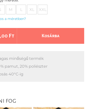
egy méretet
S
M
L
XL
XXL
os a méretben?
,00 Ft
Kosárba
gas minőségű termék
% pamut, 20% poliészter
sás 40°C-ig
ni fog