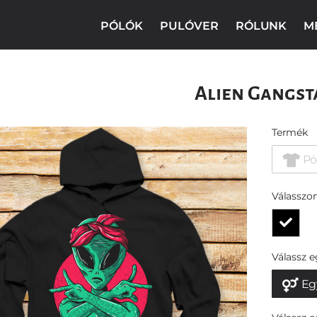
PÓLÓK
PULÓVER
RÓLUNK
M
Alien Gangst
Termék
Pó
Válasszon
Válassz 
Eg