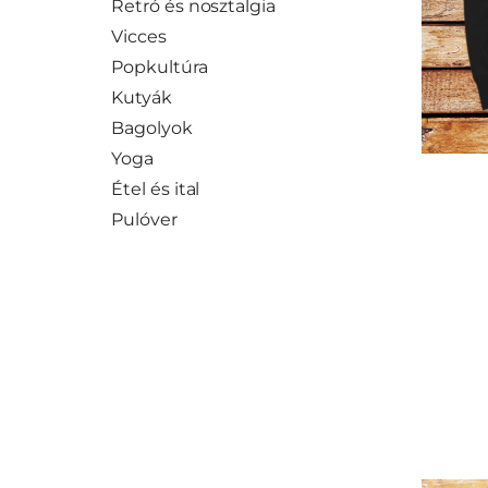
Retró és nosztalgia
Vicces
Popkultúra
Kutyák
Bagolyok
Yoga
Étel és ital
Pulóver