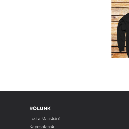
RÓLUNK
Lusta Macskáról
Kapcsolatok