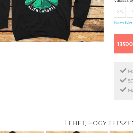
Válassz 
XS
Nem bizt
13500
Ma
80
Mo
Lehet, hogy tetsze