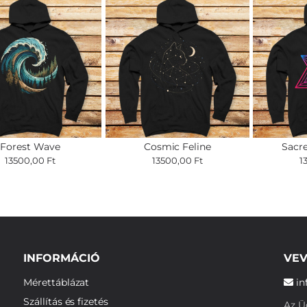
Forest Wave
Cosmic Feline
Sacr
13500,00 Ft
13500,00 Ft
1
INFORMÁCIÓ
VEV
Mérettáblázat
in
Szállítás és fizetés
Az Üg