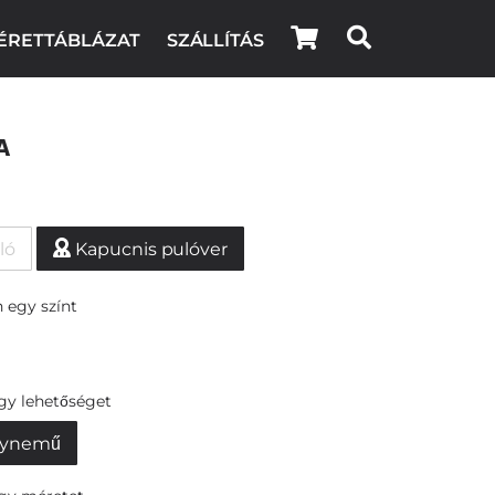
ÉRETTÁBLÁZAT
SZÁLLÍTÁS
a
ló
Kapucnis pulóver
 egy színt
egy lehetőséget
ynemű