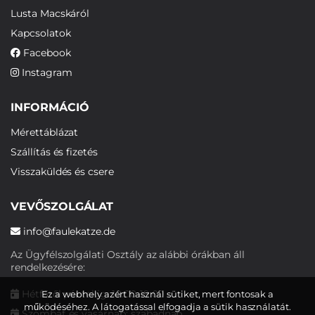
Lusta Macskáról
Kapcsolatok
Facebook
Instagram
INFORMÁCIÓ
Mérettáblázat
Szállítás és fizetés
Visszaküldés és csere
VEVŐSZOLGÁLAT
info@faulekatze.de
Az Ügyfélszolgálati Osztály az alábbi órákban áll
rendelkezésére:
Hétfőtől péntekig: 10:00-19:00
Ez a webhely azért használ sütiket, mert fontosak a
működéséhez. A látogatással elfogadja a sütik használatát.
Szombat és vasárnap: szabadnap