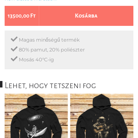
13500,00 Ft
Kosárba
Magas minőségű termék
80% pamut, 20% poliészter
Mosás 40°C-ig
Lehet, hogy tetszeni fog