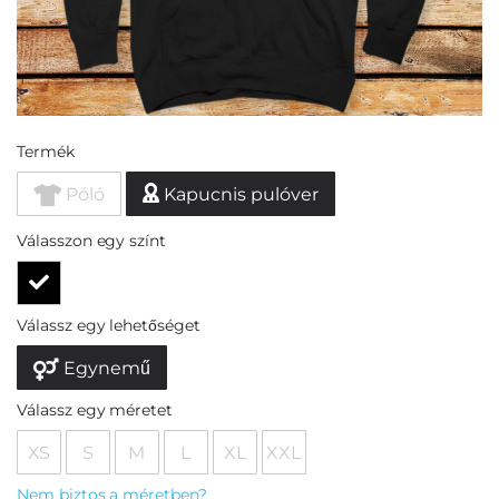
Termék
Póló
Kapucnis pulóver
Válasszon egy színt
Válassz egy lehetőséget
Egynemű
Válassz egy méretet
XS
S
M
L
XL
XXL
Nem biztos a méretben?