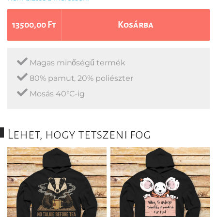
13500,00 Ft
Kosárba
Magas minőségű termék
80% pamut, 20% poliészter
Mosás 40°C-ig
Lehet, hogy tetszeni fog