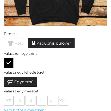
Termék
Póló
Kapucnis pulóver
Válasszon egy színt
Válassz egy lehetőséget
Egynemű
Válassz egy méretet
XS
S
M
L
XL
XXL
Nem biztos a méretben?