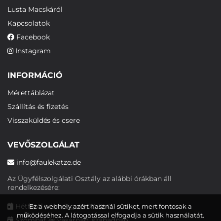
Lusta Macskáról
Kapcsolatok
Facebook
Instagram
INFORMÁCIÓ
Mérettáblázat
Szállítás és fizetés
Visszaküldés és csere
VEVŐSZOLGÁLAT
info@faulekatze.de
Az Ügyfélszolgálati Osztály az alábbi órákban áll
rendelkezésére:
Hétfőtől péntekig: 10:00-19:00
Ez a webhely azért használ sütiket, mert fontosak a
működéséhez. A látogatással elfogadja a sütik használatát.
Szombat és vasárnap: szabadnap