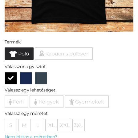
Termék
Póló
Kapucnis pulóver
Válasszon egy színt
Válassz egy lehetőséget
Férfi
Hölgyek
Gyermekek
Válassz egy méretet
S
M
L
XL
XXL
3XL
Nem biztos a méretben?