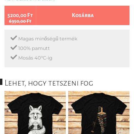
5200,00 Ft
Kosárba
6350,00 Ft
Magas minőségű termék
100% pamutt
Mosás 40°C-ig
Lehet, hogy tetszeni fog