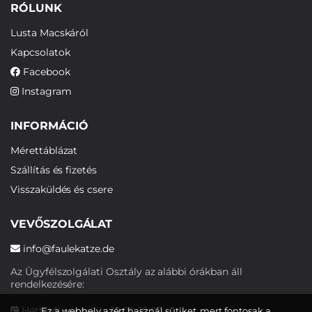
RÓLUNK
Lusta Macskáról
Kapcsolatok
Facebook
Instagram
INFORMÁCIÓ
Mérettáblázat
Szállítás és fizetés
Visszaküldés és csere
VEVŐSZOLGÁLAT
info@faulekatze.de
Az Ügyfélszolgálati Osztály az alábbi órákban áll
rendelkezésére:
Hétfőtől péntekig: 10:00-19:00
Ez a webhely azért használ sütiket, mert fontosak a